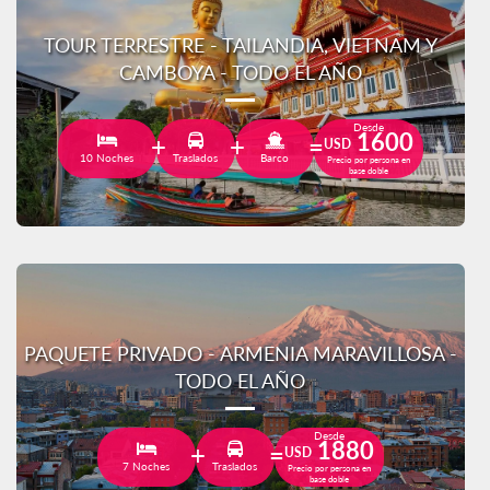
TOUR TERRESTRE - TAILANDIA, VIETNAM Y
CAMBOYA - TODO EL AÑO
Desde
1600
USD
10 Noches
Traslados
Barco
Precio por persona en
base doble
PAQUETE PRIVADO - ARMENIA MARAVILLOSA -
TODO EL AÑO
Desde
1880
USD
7 Noches
Traslados
Precio por persona en
base doble