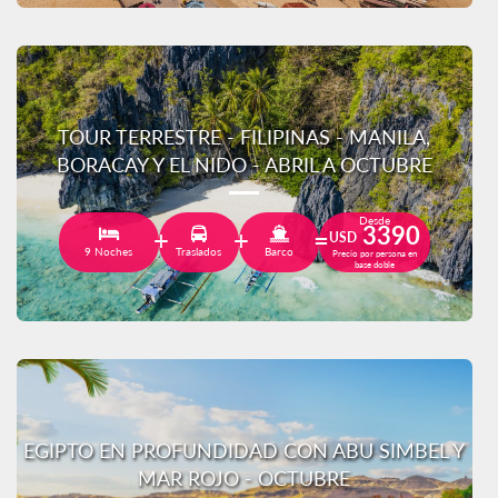
TOUR TERRESTRE - FILIPINAS - MANILA,
BORACAY Y EL NIDO - ABRIL A OCTUBRE
Desde
3390
USD
9 Noches
Traslados
Barco
Precio por persona en
base doble
EGIPTO EN PROFUNDIDAD CON ABU SIMBEL Y
MAR ROJO - OCTUBRE