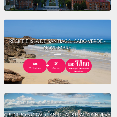
RECIFE E ISLA DE SANTIAGO, CABO VERDE -
NOVIEMBRE
Desde
1880
USD
9 Noches
Aéreo
Precio por persona en
base doble
CRUCERO NORWEGIAN DE AUSTRALIA A NUEVA