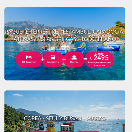
PAQUETE TERRESTRE - ESTAMBUL, CAPADOCIA,
ATENAS E ISLAS GRIEGAS - TODO EL AÑO
Desde
2495
€
10 Noches
Traslados
Barco
Precio por persona en
base doble
COREA - SEUL Y BUSAN - MARZO