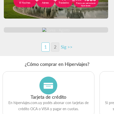
8 Noches
Aéreo
Traslados
Precio por persona en
base doble
COREA - AGOSTO
1
2
Sig >>
Desde
4499
USD
8 Noches
Aéreo
Traslados
Precio por persona en
¿Cómo comprar en Hiperviajes?
base doble
Tarjeta de crédito
En hiperviajes.com.uy podés abonar con tarjetas de
Si pr
crédito OCA o VISA y pagar en cuotas.