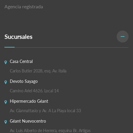
Agencia registrada
Sucursales
Casa Central
Carlos Butler 2028, esq. Av. Italia
Devoto Sayago
Camino Ariel 4626. Local 14
Hipermercado Géant
Av. Giannattasio y Av. A La Playa local 33
Géant Nuevocentro
Av. Luis Alberto de Herrera, esquina Br. Artigas