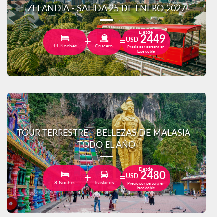
ZELANDIA - SALIDA 25 DE ENERO 2027
Desde
2449
USD
11 Noches
Crucero
Precio por persona en
base doble
TOUR TERRESTRE - BELLEZAS DE MALASIA -
TODO EL AÑO
Desde
2480
USD
8 Noches
Traslados
Precio por persona en
base doble