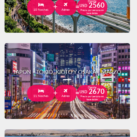
Desde
2560
USD
10 Noches
Aéreo
Precio por persona en
base doble
JAPON - TOKIO, KIOTO Y OSAKA - MARZO
Desde
2670
USD
11 Noches
Aéreo
Precio por persona en
base doble