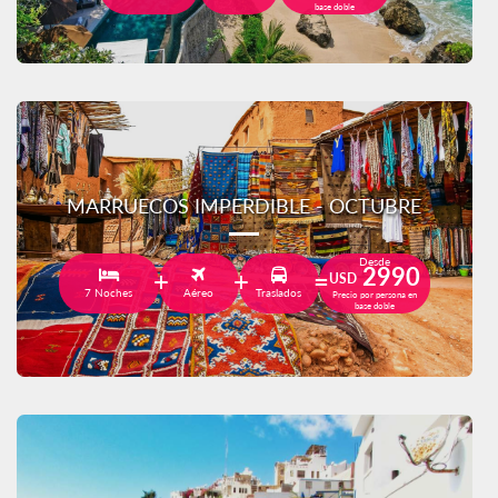
base doble
MARRUECOS IMPERDIBLE - OCTUBRE
Desde
2990
USD
7 Noches
Aéreo
Traslados
Precio por persona en
base doble