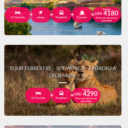
Desde
4180
USD
12 Noches
Aéreo
Traslados
Crucero
Precio por persona en
base doble
TOUR TERRESTRE - SUDAFRICA - FEBRERO A
DICIEMBRE
Desde
4290
USD
13 Noches
Traslados
Precio por persona en
base doble