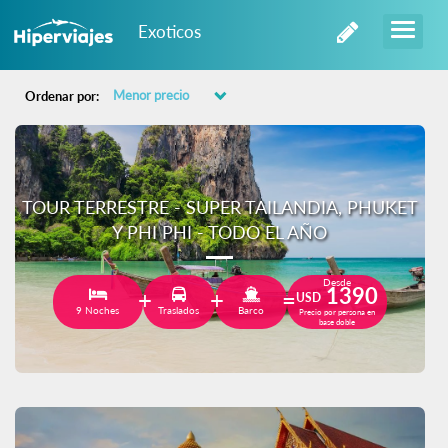
Exoticos
Ordenar por:
TOUR TERRESTRE - SUPER TAILANDIA, PHUKET
Y PHI PHI - TODO EL AÑO
Desde
1390
USD
9 Noches
Traslados
Barco
Precio por persona en
base doble