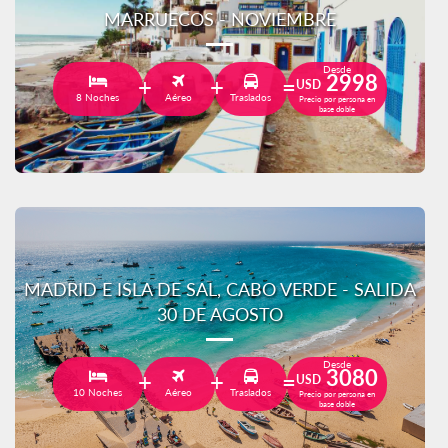
MARRUECOS - NOVIEMBRE
Desde
2998
USD
8 Noches
Aéreo
Traslados
Precio por persona en
base doble
MADRID E ISLA DE SAL, CABO VERDE - SALIDA
30 DE AGOSTO
Desde
3080
USD
10 Noches
Aéreo
Traslados
Precio por persona en
base doble