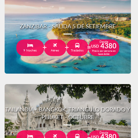
ZANZIBAR - SALIDA 5 DE SETIEMBRE
Desde
4380
USD
9 Noches
Aéreo
Traslados
Precio por persona en
base doble
TAILANDIA - BANGKOK, TRIANGULO DORADO Y
PHUKET - OCTUBRE
Desde
4380
USD