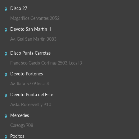
Disco 27
Magariños Cervantes 2052
Devoto San Martin II
Av. Gral San Martin 3083
Disco Punta Carretas
Francisco García Cortinas 2503, Local 3
Devoto Portones
Av. Italia 5779 local 4
Devoto Punta del Este
Avda. Roosevelt y P.10
Mercedes
Careaga 708
Pocitos