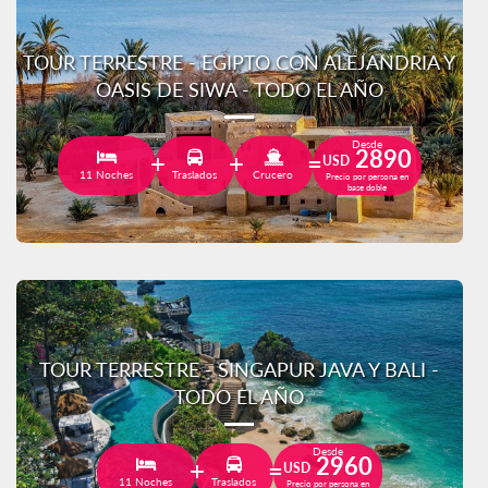
TOUR TERRESTRE - EGIPTO CON ALEJANDRIA Y
OASIS DE SIWA - TODO EL AÑO
Desde
2890
USD
11 Noches
Traslados
Crucero
Precio por persona en
base doble
TOUR TERRESTRE - SINGAPUR JAVA Y BALI -
TODO EL AÑO
Desde
2960
USD
11 Noches
Traslados
Precio por persona en