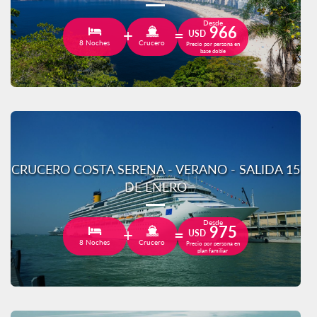
Desde
966
USD
8 Noches
Crucero
Precio por persona en
base doble
CRUCERO COSTA SERENA - VERANO - SALIDA 15
DE ENERO
Desde
975
USD
8 Noches
Crucero
Precio por persona en
plan familiar