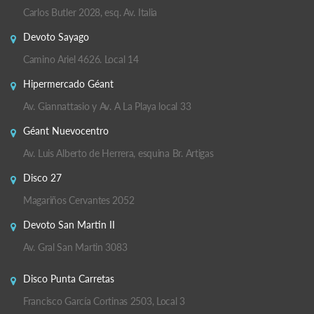
Carlos Butler 2028, esq. Av. Italia
Devoto Sayago
Camino Ariel 4626. Local 14
Hipermercado Géant
Av. Giannattasio y Av. A La Playa local 33
Géant Nuevocentro
Av. Luis Alberto de Herrera, esquina Br. Artigas
Disco 27
Magariños Cervantes 2052
Devoto San Martin II
Av. Gral San Martin 3083
Disco Punta Carretas
Francisco García Cortinas 2503, Local 3