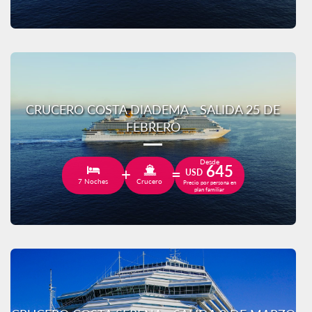
CRUCERO COSTA DIADEMA - SALIDA 25 DE
FEBRERO
Desde
645
USD
7 Noches
Crucero
Precio por persona en
plan familiar