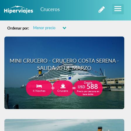
Cruceros
Ordenar por:
MINI CRUCERO - CRUCERO COSTA SERENA -
SALIDA 20 DE MARZO
Desde
588
USD
4 Noches
Crucero
Precio por persona en
base doble