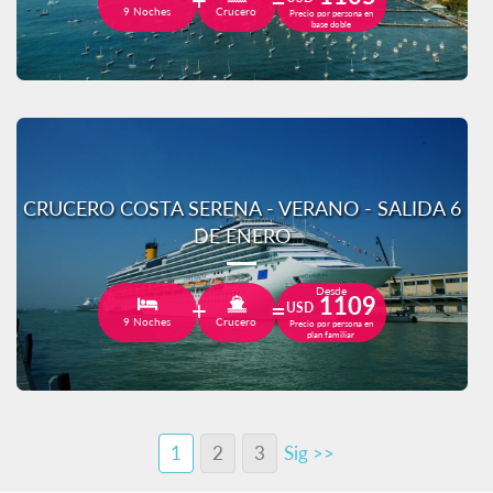
9 Noches
Crucero
Precio por persona en
base doble
CRUCERO COSTA SERENA - VERANO - SALIDA 6
DE ENERO
Desde
1109
USD
9 Noches
Crucero
Precio por persona en
plan familiar
1
2
3
Sig >>