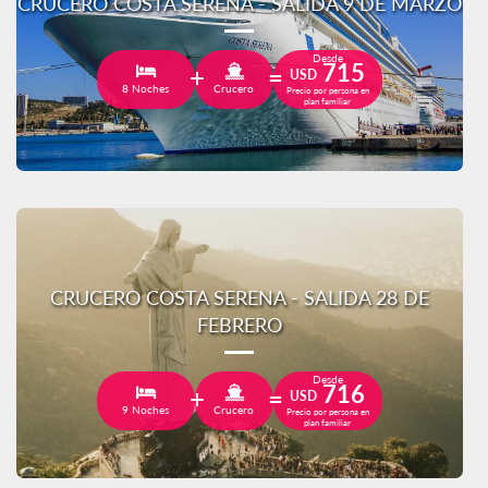
CRUCERO COSTA SERENA - SALIDA 9 DE MARZO
Desde
715
USD
8 Noches
Crucero
Precio por persona en
plan familiar
CRUCERO COSTA SERENA - SALIDA 28 DE
FEBRERO
Desde
716
USD
9 Noches
Crucero
Precio por persona en
plan familiar