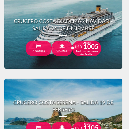
CRUCERO COSTA DIADEMA - NAVIDAD -
SALIDA 24 DE DICIEMBRE
Desde
1005
USD
7 Noches
Crucero
Precio por persona en
plan familiar
CRUCERO COSTA SERENA - SALIDA 19 DE
FEBRERO
Desde
1105
USD