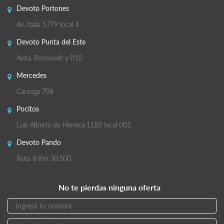
Devoto Portones
Av. Italia 5779 local 4
Devoto Punta del Este
Avda. Roosevelt y P.10
Mercedes
Careaga 708
Pocitos
Luis Alberto de Herrera 1183 local 001
Devoto Pando
Ruta 8 Km 30.500
No te pierdas ninguna oferta