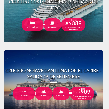
CRUCERO COSTA DIADEMA - SALIDA 28 DE
ENERO
Desde
889
USD
7 Noches
Crucero
Precio por persona en
base doble
CRUCERO NORWEGIAN LUNA POR EL CARIBE -
SALIDA 19 DE SETIEMBRE
Desde
909
USD
7 Noches
Barco
Crucero
Precio por persona en
base doble