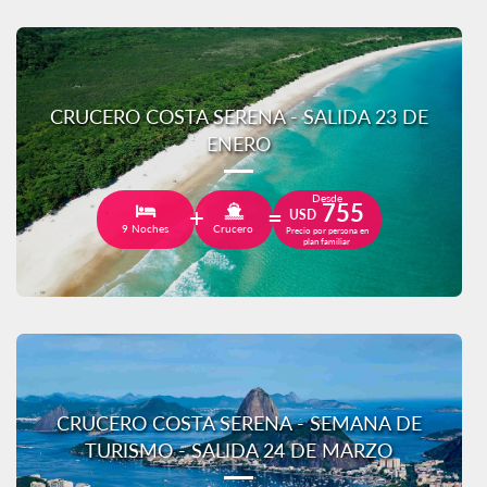
CRUCERO COSTA SERENA - SALIDA 23 DE
ENERO
Desde
755
USD
9 Noches
Crucero
Precio por persona en
plan familiar
CRUCERO COSTA SERENA - SEMANA DE
TURISMO - SALIDA 24 DE MARZO