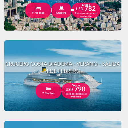
Desde
782
USD
9 Noches
Crucero
Precio por persona en
plan familiar
CRUCERO COSTA DIADEMA - VERANO - SALIDA
4 DE FEBRERO
Desde
790
USD
7 Noches
Precio por persona en
base doble