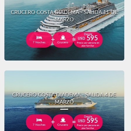
CRUCERO COSTA DIADEMA - SALIDA 11 DE
MARZO
Desde
595
USD
7 Noches
Crucero
Precio por persona en
plan familiar
CRUCERO COSTA DIADEMA - SALIDA 4 DE
MARZO
Desde
595
USD
7 Noches
Crucero
Precio por persona en
plan familiar