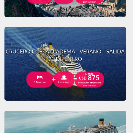
plan familiar
CRUCERO COSTA DIADEMA - VERANO - SALIDA
21 DE ENERO
Desde
875
USD
7 Noches
Crucero
Precio por persona en
plan familiar