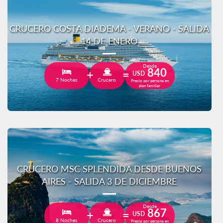
CRUCERO COSTA DIADEMA - VERANO - SALIDA
14 DE ENERO
Desde
840
USD
7 Noches
Crucero
Precio por persona en
plan familiar
CRUCERO MSC SPLENDIDA DESDE BUENOS
AIRES - SALIDA 3 DE DICIEMBRE
Desde
867
USD
8 Noches
Crucero
Precio por persona en