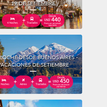
19 DE SETIEMBRE
Desde
440
USD
4 Noches
Traslados
Precio por persona en
base doble
ILOCHE DESDE BUENOS AIRES -
VACACIONES DE SETIEMBRE
Desde
450
USD
 Noches
Aéreo
Traslados
Precio por persona en
plan familiar