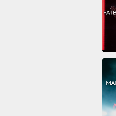
FATB
MAR