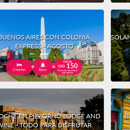
BUENOS AIRES CON COLONIA
SOLAN
EXPRESS - AGOSTO
Desde
150
USD
2 Noches
Barco
Precio por persona en
plan familiar
OCHE EN PIZZORNO LODGE AND
B
WINE - TODO PARA DISFRUTAR