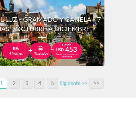
L LUZ - GRAMADO Y CANELA - 7
IAS - OCTUBRE A DICIEMBRE
Desde
453
USD
4 Noches
Traslados
Precio por persona en
base doble
1
2
3
4
5
Siguiente >>
>>