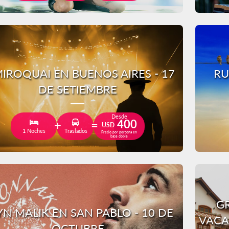
IROQUAI EN BUENOS AIRES - 17
RU
DE SETIEMBRE
Desde
400
USD
1 Noches
Traslados
Precio por persona en
base doble
GR
YN MALIK EN SAN PABLO - 10 DE
VACA
OCTUBRE