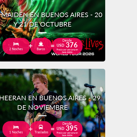
 MAIDEN EN BUENOS AIRES - 20
Y 21 DE OCTUBRE
Desde
376
USD
2 Noches
Barco
Precio por persona en
base doble
HEERAN EN BUENOS AIRES - 29
DE NOVIEMBRE
Desde
395
USD
1 Noches
Traslados
Precio por persona en
base doble