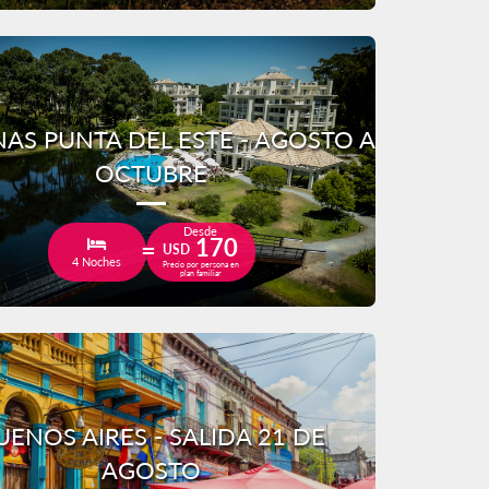
AS PUNTA DEL ESTE - AGOSTO A
OCTUBRE
Desde
170
USD
4 Noches
Precio por persona en
plan familiar
UENOS AIRES - SALIDA 21 DE
AGOSTO