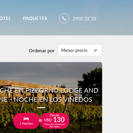
OTEL
PAQUETES
2902 22 33
Ordenar por
CHE EN PIZZORNO LODGE AND
NE - NOCHE EN LOS VIÑEDOS
Desde
130
USD
1 Noches
Precio por persona en
base doble