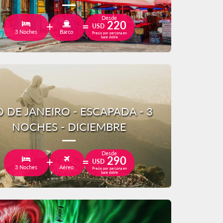
Desde
220
USD
3 Noches
Barco
Precio por persona en
base doble
O DE JANEIRO - ESCAPADA - 3
NOCHES - DICIEMBRE
Desde
290
USD
3 Noches
Aéreo
Precio por persona en
base doble