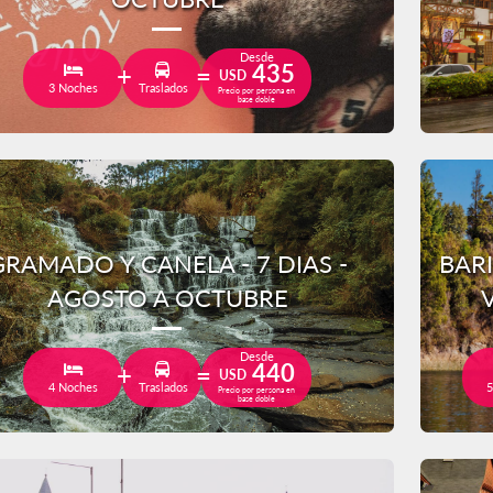
Desde
435
USD
3 Noches
Traslados
Precio por persona en
base doble
GRAMADO Y CANELA - 7 DIAS -
BAR
AGOSTO A OCTUBRE
Desde
440
USD
4 Noches
Traslados
5
Precio por persona en
base doble