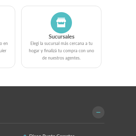
Sucursales
go en
Elegí la sucursal más cercana a tu
uier
hogar y ﬁnalizá tu compra con uno
de nuestros agentes.
Disco Punta Carretas