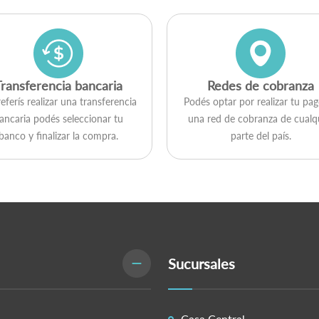
Transferencia bancaria
Redes de cobranza
referís realizar una transferencia
Podés optar por realizar tu pa
ancaria podés seleccionar tu
una red de cobranza de cualq
banco y finalizar la compra.
parte del país.
Sucursales
Casa Central