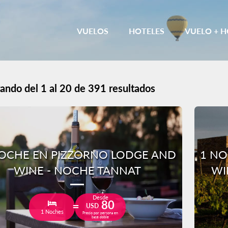
VUELOS
HOTELES
VUELO + H
ando del 1 al 20 de 391 resultados
OCHE EN PIZZORNO LODGE AND
1 NO
WINE - NOCHE TANNAT
WI
Desde
80
USD
1 Noches
Precio por persona en
base doble