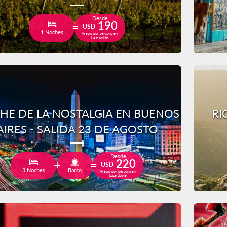
Desde
190
USD
1 Noches
Precio por persona en
base doble
HE DE LA NOSTALGIA EN BUENOS
RI
AIRES - SALIDA 23 DE AGOSTO
Desde
220
USD
3 Noches
Barco
Precio por persona en
base doble