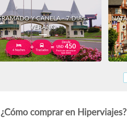
GRAMADO Y CANELA - 7 DIAS -
NATA
VERANO
D
Desde
450
USD
4 Noches
Traslados
Precio por persona en
base doble
¿Cómo comprar en Hiperviajes?