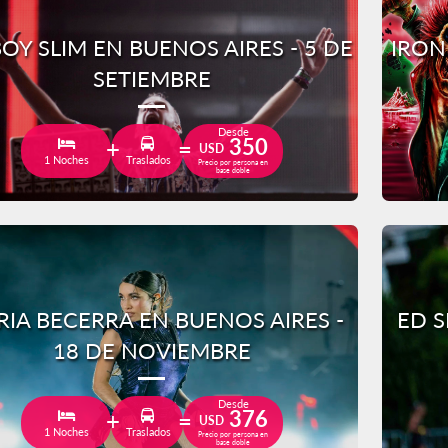
OY SLIM EN BUENOS AIRES - 5 DE
IRON
SETIEMBRE
Desde
350
USD
1 Noches
Traslados
Precio por persona en
base doble
IA BECERRA EN BUENOS AIRES -
ED S
18 DE NOVIEMBRE
Desde
376
USD
1 Noches
Traslados
Precio por persona en
base doble