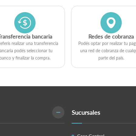
Transferencia bancaria
Redes de cobranza
referís realizar una transferencia
Podés optar por realizar tu pa
ancaria podés seleccionar tu
una red de cobranza de cualq
banco y finalizar la compra.
parte del país.
Sucursales
Casa Central