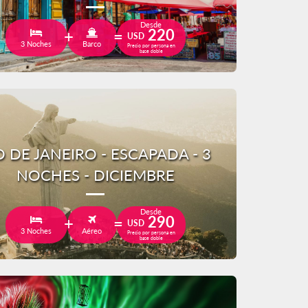
Desde
220
USD
3 Noches
Barco
Precio por persona en
base doble
O DE JANEIRO - ESCAPADA - 3
NOCHES - DICIEMBRE
Desde
290
USD
3 Noches
Aéreo
Precio por persona en
base doble