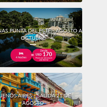
AS PUNTA DEL ESTE - AGOSTO A
OCTUBRE
Desde
170
USD
4 Noches
Precio por persona en
plan familiar
UENOS AIRES - SALIDA 21 DE
AGOSTO