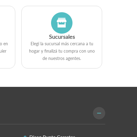
Sucursales
go en
Elegí la sucursal más cercana a tu
uier
hogar y ﬁnalizá tu compra con uno
de nuestros agentes.
Disco Punta Carretas