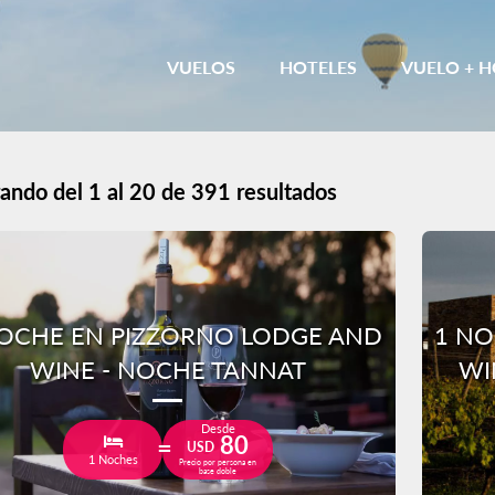
VUELOS
HOTELES
VUELO + H
ando del 1 al 20 de 391 resultados
OCHE EN PIZZORNO LODGE AND
1 NO
WINE - NOCHE TANNAT
WI
Desde
80
USD
1 Noches
Precio por persona en
base doble