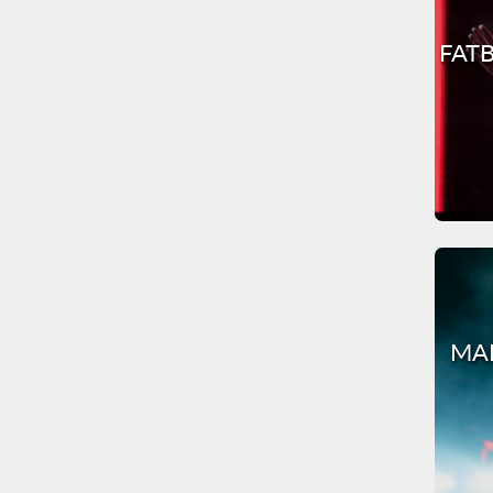
FATB
MAR