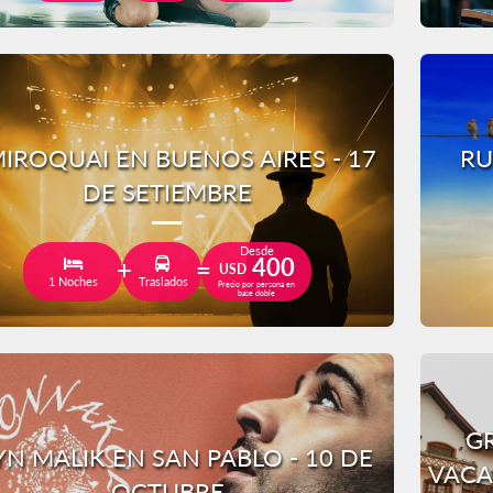
IROQUAI EN BUENOS AIRES - 17
RU
DE SETIEMBRE
Desde
400
USD
1 Noches
Traslados
Precio por persona en
base doble
GR
YN MALIK EN SAN PABLO - 10 DE
VACA
OCTUBRE