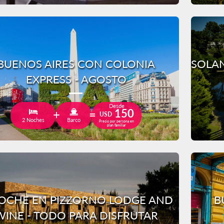
BUENOS AIRES CON COLONIA
SOLAN
EXPRESS - AGOSTO
Desde
150
USD
2 Noches
Barco
Precio por persona en
plan familiar
OCHE EN PIZZORNO LODGE AND
B
WINE - TODO PARA DISFRUTAR