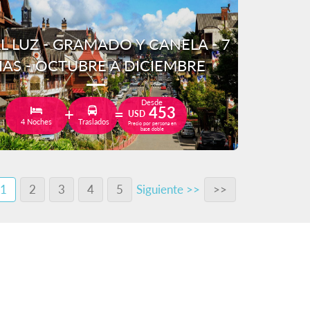
L LUZ - GRAMADO Y CANELA - 7
IAS - OCTUBRE A DICIEMBRE
Desde
453
USD
4 Noches
Traslados
Precio por persona en
base doble
1
2
3
4
5
Siguiente >>
>>