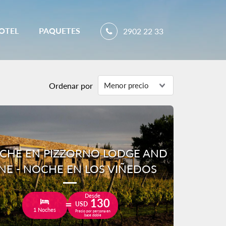
OTEL
PAQUETES
2902 22 33
Ordenar por
CHE EN PIZZORNO LODGE AND
NE - NOCHE EN LOS VIÑEDOS
Desde
130
USD
1 Noches
Precio por persona en
base doble