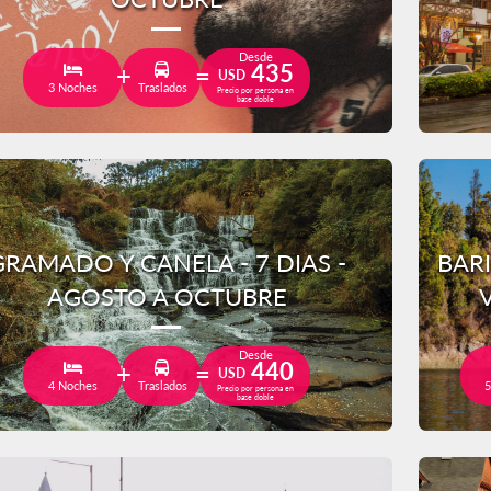
Desde
435
USD
3 Noches
Traslados
Precio por persona en
base doble
GRAMADO Y CANELA - 7 DIAS -
BAR
AGOSTO A OCTUBRE
Desde
440
USD
4 Noches
Traslados
5
Precio por persona en
base doble