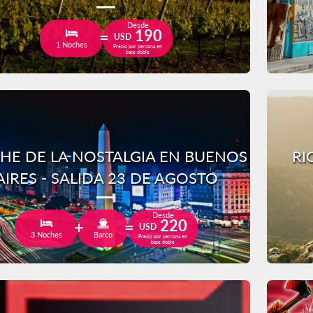
Desde
190
USD
1 Noches
Precio por persona en
base doble
HE DE LA NOSTALGIA EN BUENOS
RI
AIRES - SALIDA 23 DE AGOSTO
Desde
220
USD
3 Noches
Barco
Precio por persona en
base doble