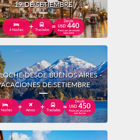
19 DE SETIEMBRE
Desde
440
USD
4 Noches
Traslados
Precio por persona en
base doble
ILOCHE DESDE BUENOS AIRES -
VACACIONES DE SETIEMBRE
Desde
450
USD
 Noches
Aéreo
Traslados
Precio por persona en
plan familiar