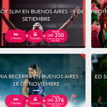
OY SLIM EN BUENOS AIRES - 5 DE
IRON
SETIEMBRE
Desde
350
USD
1 Noches
Traslados
Precio por persona en
base doble
IA BECERRA EN BUENOS AIRES -
ED S
18 DE NOVIEMBRE
Desde
376
USD
1 Noches
Traslados
Precio por persona en
base doble