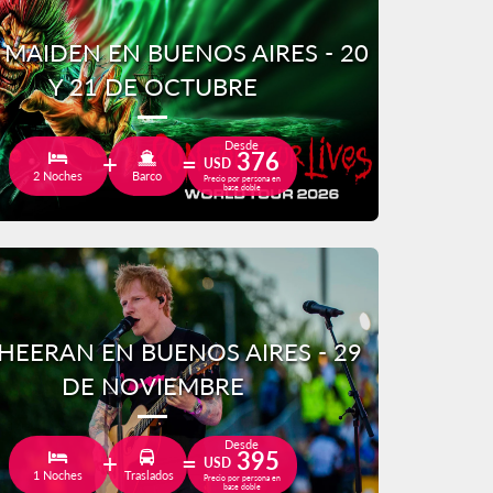
 MAIDEN EN BUENOS AIRES - 20
Y 21 DE OCTUBRE
Desde
376
USD
2 Noches
Barco
Precio por persona en
base doble
HEERAN EN BUENOS AIRES - 29
DE NOVIEMBRE
Desde
395
USD
1 Noches
Traslados
Precio por persona en
base doble