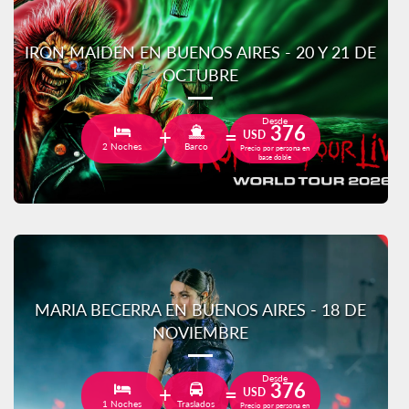
IRON MAIDEN EN BUENOS AIRES - 20 Y 21 DE
OCTUBRE
Desde
376
USD
2 Noches
Barco
Precio por persona en
base doble
MARIA BECERRA EN BUENOS AIRES - 18 DE
NOVIEMBRE
Desde
376
USD
1 Noches
Traslados
Precio por persona en