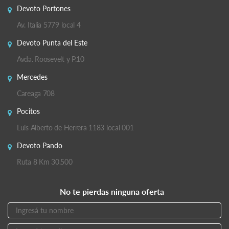
Devoto Portones
Av. Italia 5779 local 4
Devoto Punta del Este
Avda. Roosevelt y P.10
Mercedes
Careaga 708
Pocitos
Luis Alberto de Herrera 1183 local 001
Devoto Pando
Ruta 8 Km 30.500
No te pierdas ninguna oferta