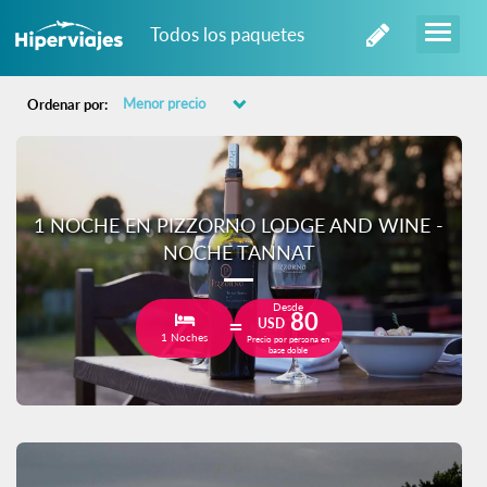
Todos los paquetes
Ordenar por:
1 NOCHE EN PIZZORNO LODGE AND WINE -
NOCHE TANNAT
Desde
80
USD
1 Noches
Precio por persona en
base doble