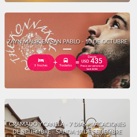
ZAYN MALIK EN SAN PABLO - 10 DE OCTUBRE
Desde
435
USD
3 Noches
Traslados
Precio por persona en
base doble
GRAMADO Y CANELA - 7 DIAS - VACACIONES
DE SETIEMBRE - SALIDA 19 DE SETIEMBRE