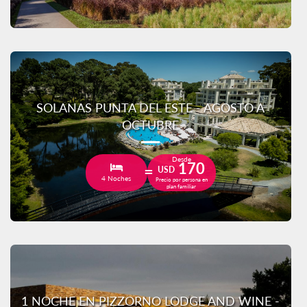
SOLANAS PUNTA DEL ESTE - AGOSTO A
OCTUBRE
Desde
170
USD
4 Noches
Precio por persona en
plan familiar
1 NOCHE EN PIZZORNO LODGE AND WINE -