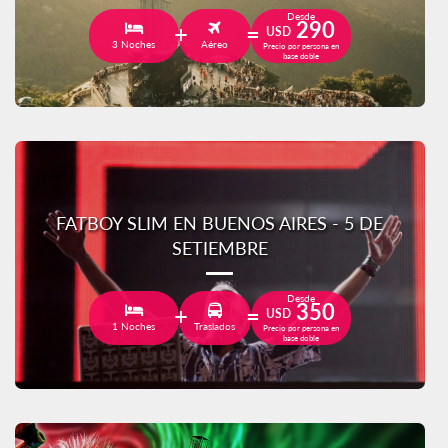
Desde
290
USD
3 Noches
Aéreo
Precio por persona en
base doble
FATBOY SLIM EN BUENOS AIRES - 5 DE
SETIEMBRE
Desde
350
USD
1 Noches
Traslados
Precio por persona en
base doble