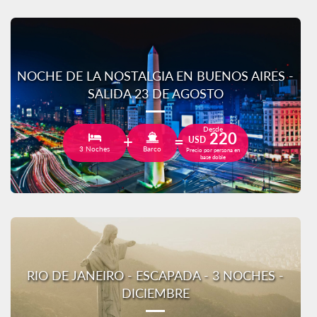
NOCHE DE LA NOSTALGIA EN BUENOS AIRES -
SALIDA 23 DE AGOSTO
Desde
220
USD
3 Noches
Barco
Precio por persona en
base doble
RIO DE JANEIRO - ESCAPADA - 3 NOCHES -
DICIEMBRE