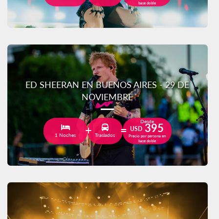
base doble
ED SHEERAN EN BUENOS AIRES - 29 DE
NOVIEMBRE
Desde
395
USD
1 Noches
Traslados
Precio por persona en
base doble