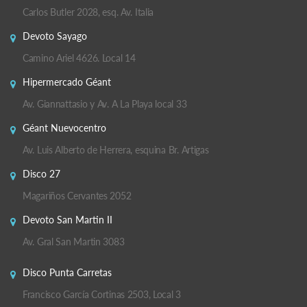
Carlos Butler 2028, esq. Av. Italia
Devoto Sayago
Camino Ariel 4626. Local 14
Hipermercado Géant
Av. Giannattasio y Av. A La Playa local 33
Géant Nuevocentro
Av. Luis Alberto de Herrera, esquina Br. Artigas
Disco 27
Magariños Cervantes 2052
Devoto San Martin II
Av. Gral San Martin 3083
Disco Punta Carretas
Francisco García Cortinas 2503, Local 3