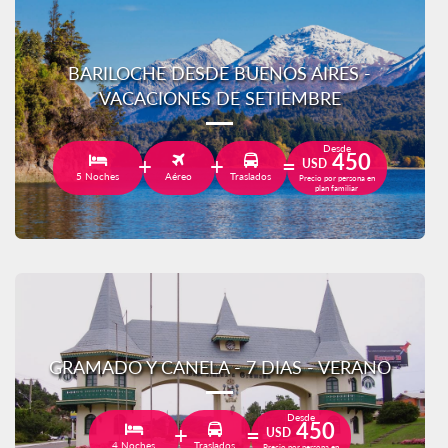
BARILOCHE DESDE BUENOS AIRES -
VACACIONES DE SETIEMBRE
Desde
450
USD
5 Noches
Aéreo
Traslados
Precio por persona en
plan familiar
GRAMADO Y CANELA - 7 DIAS - VERANO
Desde
450
USD
4 Noches
Traslados
Precio por persona en