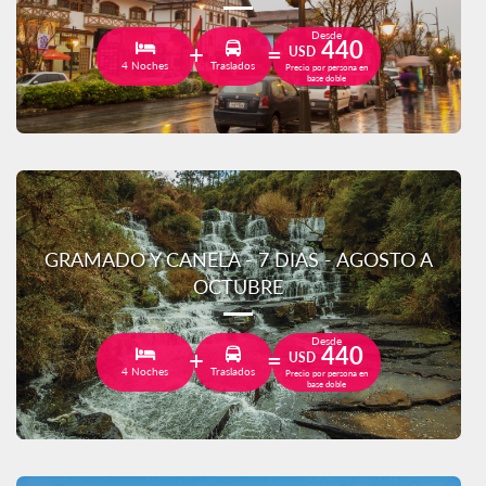
Desde
440
USD
4 Noches
Traslados
Precio por persona en
base doble
GRAMADO Y CANELA - 7 DIAS - AGOSTO A
OCTUBRE
Desde
440
USD
4 Noches
Traslados
Precio por persona en
base doble