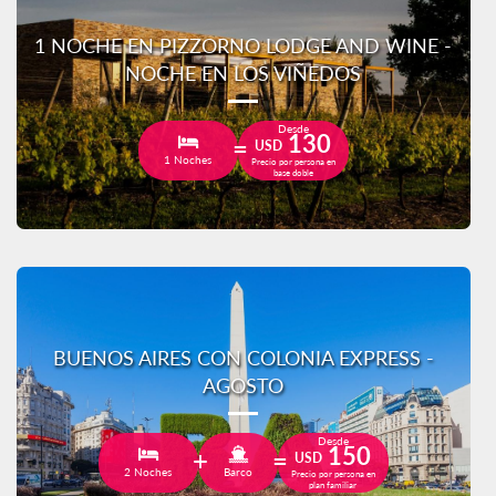
1 NOCHE EN PIZZORNO LODGE AND WINE -
NOCHE EN LOS VIÑEDOS
Desde
130
USD
1 Noches
Precio por persona en
base doble
BUENOS AIRES CON COLONIA EXPRESS -
AGOSTO
Desde
150
USD
2 Noches
Barco
Precio por persona en
plan familiar