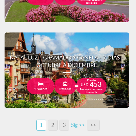
base doble
NATAL LUZ - GRAMADO Y CANELA - 7 DIAS -
OCTUBRE A DICIEMBRE
Desde
453
USD
4 Noches
Traslados
Precio por persona en
base doble
1
2
3
Sig >>
>>