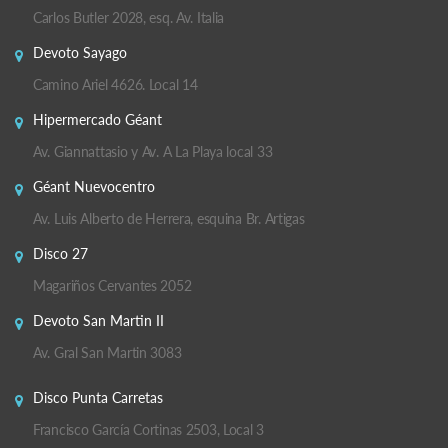
Carlos Butler 2028, esq. Av. Italia
Devoto Sayago
Camino Ariel 4626. Local 14
Hipermercado Géant
Av. Giannattasio y Av. A La Playa local 33
Géant Nuevocentro
Av. Luis Alberto de Herrera, esquina Br. Artigas
Disco 27
Magariños Cervantes 2052
Devoto San Martin II
Av. Gral San Martin 3083
Disco Punta Carretas
Francisco García Cortinas 2503, Local 3