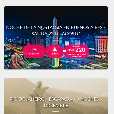
NOCHE DE LA NOSTALGIA EN BUENOS AIRES -
SALIDA 23 DE AGOSTO
Desde
220
USD
3 Noches
Barco
Precio por persona en
base doble
RIO DE JANEIRO - ESCAPADA - 3 NOCHES -
DICIEMBRE