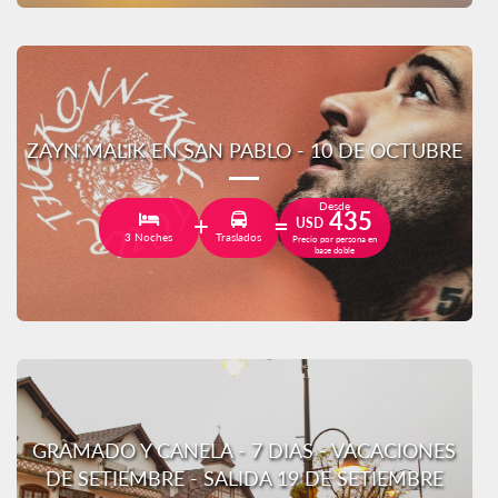
ZAYN MALIK EN SAN PABLO - 10 DE OCTUBRE
Desde
435
USD
3 Noches
Traslados
Precio por persona en
base doble
GRAMADO Y CANELA - 7 DIAS - VACACIONES
DE SETIEMBRE - SALIDA 19 DE SETIEMBRE