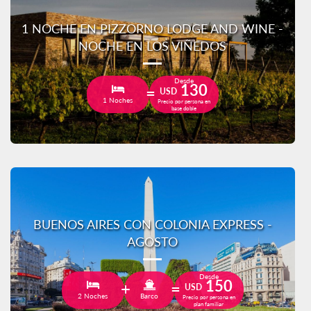
1 NOCHE EN PIZZORNO LODGE AND WINE -
NOCHE EN LOS VIÑEDOS
Desde
130
USD
1 Noches
Precio por persona en
base doble
BUENOS AIRES CON COLONIA EXPRESS -
AGOSTO
Desde
150
USD
2 Noches
Barco
Precio por persona en
plan familiar