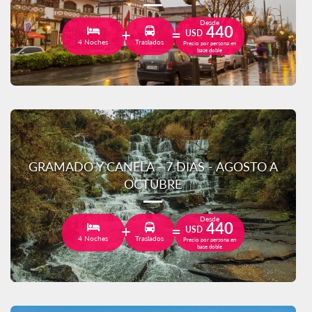
Desde
440
USD
4 Noches
Traslados
Precio por persona en
base doble
GRAMADO Y CANELA - 7 DIAS - AGOSTO A
OCTUBRE
Desde
440
USD
4 Noches
Traslados
Precio por persona en
base doble