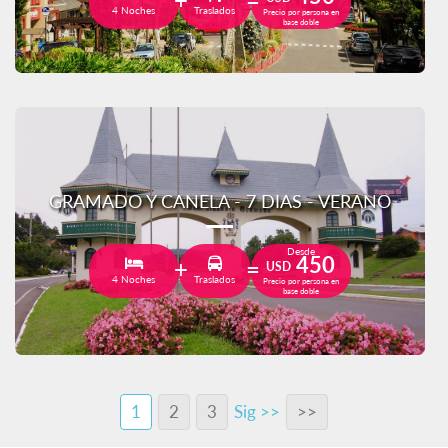
4 Noches
Traslados
Precio por persona en
base doble
GRAMADO Y CANELA - 7 DIAS - VERANO
Desde
450
USD
4 Noches
Traslados
Precio por persona en
base doble
1
2
3
Sig >>
>>