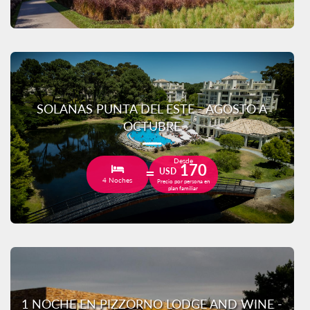
SOLANAS PUNTA DEL ESTE - AGOSTO A
OCTUBRE
Desde
170
USD
4 Noches
Precio por persona en
plan familiar
1 NOCHE EN PIZZORNO LODGE AND WINE -