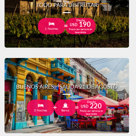
TODO PARA DISFRUTAR
Desde
190
USD
1 Noches
Precio por persona en
base doble
BUENOS AIRES - SALIDA 21 DE AGOSTO
Desde
220
USD
3 Noches
Barco
Precio por persona en
base doble