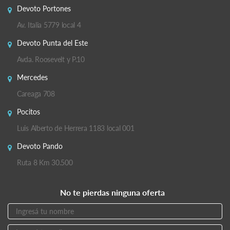
Devoto Portones
Av. Italia 5779 local 4
Devoto Punta del Este
Avda. Roosevelt y P.10
Mercedes
Careaga 708
Pocitos
Luis Alberto de Herrera 1183 local 001
Devoto Pando
Ruta 8 Km 30.500
No te pierdas ninguna oferta