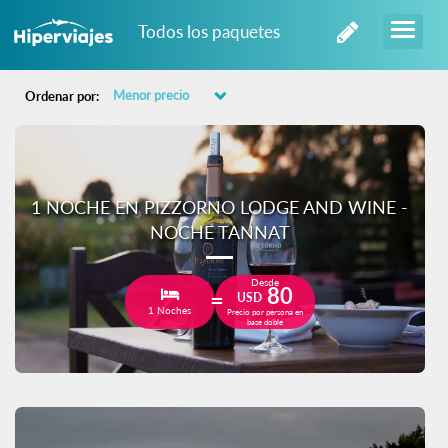
Todos los paquetes
Ordenar por:
1 NOCHE EN PIZZORNO LODGE AND WINE -
NOCHE TANNAT
Desde
80
USD
1 Noches
Precio por persona en
base doble