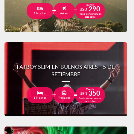
Desde
290
USD
3 Noches
Aéreo
Precio por persona en
base doble
FATBOY SLIM EN BUENOS AIRES - 5 DE
SETIEMBRE
Desde
350
USD
1 Noches
Traslados
Precio por persona en
base doble