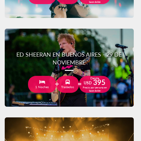
base doble
ED SHEERAN EN BUENOS AIRES - 29 DE
NOVIEMBRE
Desde
395
USD
1 Noches
Traslados
Precio por persona en
base doble