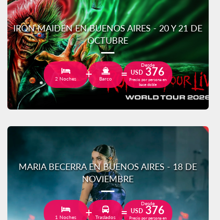
IRON MAIDEN EN BUENOS AIRES - 20 Y 21 DE
OCTUBRE
Desde
376
USD
2 Noches
Barco
Precio por persona en
base doble
MARIA BECERRA EN BUENOS AIRES - 18 DE
NOVIEMBRE
Desde
376
USD
1 Noches
Traslados
Precio por persona en