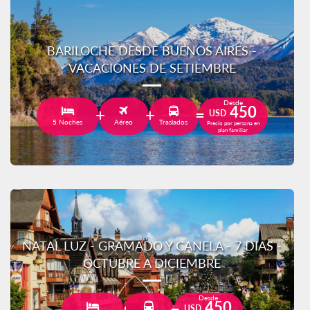
BARILOCHE DESDE BUENOS AIRES -
VACACIONES DE SETIEMBRE
Desde
450
USD
5 Noches
Aéreo
Traslados
Precio por persona en
plan familiar
NATAL LUZ - GRAMADO Y CANELA - 7 DIAS -
OCTUBRE A DICIEMBRE
Desde
450
USD