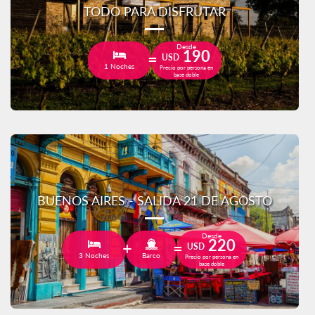
TODO PARA DISFRUTAR
Desde
190
USD
1 Noches
Precio por persona en
base doble
BUENOS AIRES - SALIDA 21 DE AGOSTO
Desde
220
USD
3 Noches
Barco
Precio por persona en
base doble