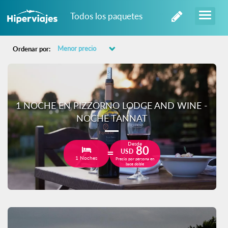
Todos los paquetes
Ordenar por:
1 NOCHE EN PIZZORNO LODGE AND WINE -
NOCHE TANNAT
Desde
80
USD
1 Noches
Precio por persona en
base doble