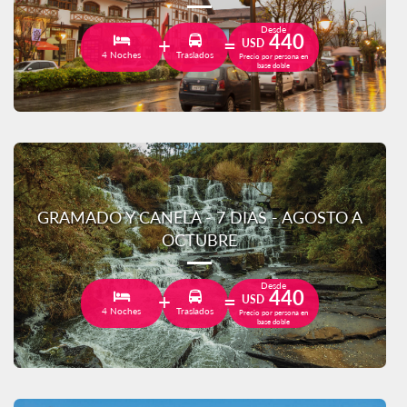
Desde
440
USD
4 Noches
Traslados
Precio por persona en
base doble
GRAMADO Y CANELA - 7 DIAS - AGOSTO A
OCTUBRE
Desde
440
USD
4 Noches
Traslados
Precio por persona en
base doble