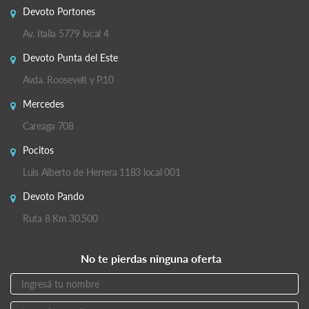
Devoto Portones
Av. Italia 5779 local 4
Devoto Punta del Este
Avda. Roosevelt y P.10
Mercedes
Careaga 708
Pocitos
Luis Alberto de Herrera 1183 local 001
Devoto Pando
Ruta 8 Km 30.500
No te pierdas ninguna oferta