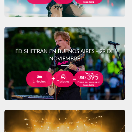
base doble
ED SHEERAN EN BUENOS AIRES - 29 DE
NOVIEMBRE
Desde
395
USD
1 Noches
Traslados
Precio por persona en
base doble