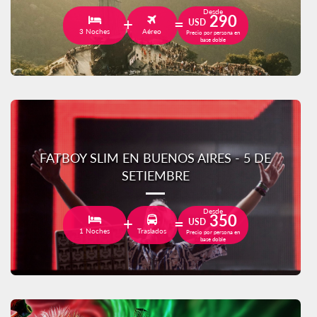
Desde
290
USD
3 Noches
Aéreo
Precio por persona en
base doble
FATBOY SLIM EN BUENOS AIRES - 5 DE
SETIEMBRE
Desde
350
USD
1 Noches
Traslados
Precio por persona en
base doble