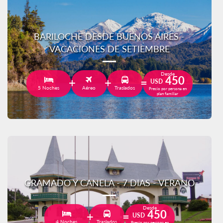
BARILOCHE DESDE BUENOS AIRES -
VACACIONES DE SETIEMBRE
Desde
450
USD
5 Noches
Aéreo
Traslados
Precio por persona en
plan familiar
GRAMADO Y CANELA - 7 DIAS - VERANO
Desde
450
USD
4 Noches
Traslados
Precio por persona en