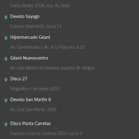
Carlos Butler 2028, esq. Av. Italia
Devoto Sayago
Camino Ariel 4626. Local 14
Hipermercado Géant
Av. Giannattasio y Av. A La Playa local 33
Géant Nuevocentro
Av. Luis Alberto de Herrera, esquina Br. Artigas
Disco 27
Magariños Cervantes 2052
Devoto San Martin II
Av. Gral San Martin 3083
Disco Punta Carretas
Francisco García Cortinas 2503, Local 3