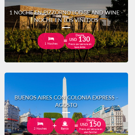
1 NOCHE EN PIZZORNO LODGE AND WINE -
NOCHE EN LOS VIÑEDOS
Desde
130
USD
1 Noches
Precio por persona en
base doble
BUENOS AIRES CON COLONIA EXPRESS -
AGOSTO
Desde
150
USD
2 Noches
Barco
Precio por persona en
plan familiar