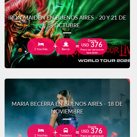
IRON MAIDEN EN BUENOS AIRES - 20 Y 21 DE
OCTUBRE
Desde
376
USD
2 Noches
Barco
Precio por persona en
base doble
MARIA BECERRA EN BUENOS AIRES - 18 DE
NOVIEMBRE
Desde
376
USD
1 Noches
Traslados
Precio por persona en