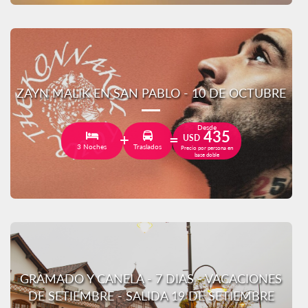
ZAYN MALIK EN SAN PABLO - 10 DE OCTUBRE
Desde
435
USD
3 Noches
Traslados
Precio por persona en
base doble
GRAMADO Y CANELA - 7 DIAS - VACACIONES
DE SETIEMBRE - SALIDA 19 DE SETIEMBRE