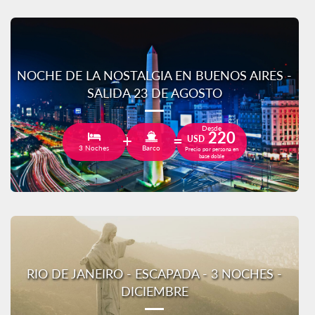
NOCHE DE LA NOSTALGIA EN BUENOS AIRES -
SALIDA 23 DE AGOSTO
Desde
220
USD
3 Noches
Barco
Precio por persona en
base doble
RIO DE JANEIRO - ESCAPADA - 3 NOCHES -
DICIEMBRE