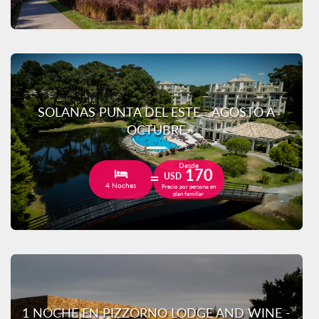
SOLANAS PUNTA DEL ESTE - AGOSTO A
OCTUBRE
Desde
170
USD
4 Noches
Precio por persona en
plan familiar
1 NOCHE EN PIZZORNO LODGE AND WINE -