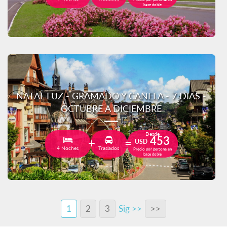
base doble
NATAL LUZ - GRAMADO Y CANELA - 7 DIAS -
OCTUBRE A DICIEMBRE
Desde
453
USD
4 Noches
Traslados
Precio por persona en
base doble
1
2
3
Sig >>
>>