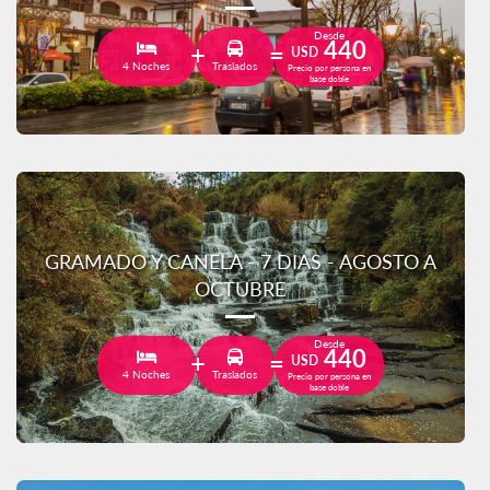
Desde
440
USD
4 Noches
Traslados
Precio por persona en
base doble
GRAMADO Y CANELA - 7 DIAS - AGOSTO A
OCTUBRE
Desde
440
USD
4 Noches
Traslados
Precio por persona en
base doble