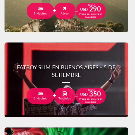
Desde
290
USD
3 Noches
Aéreo
Precio por persona en
base doble
FATBOY SLIM EN BUENOS AIRES - 5 DE
SETIEMBRE
Desde
350
USD
1 Noches
Traslados
Precio por persona en
base doble