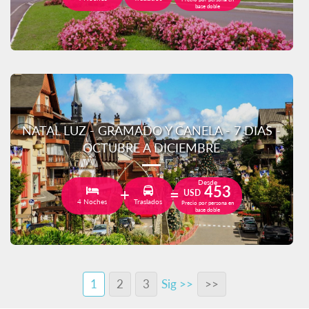
base doble
NATAL LUZ - GRAMADO Y CANELA - 7 DIAS -
OCTUBRE A DICIEMBRE
Desde
453
USD
4 Noches
Traslados
Precio por persona en
base doble
1
2
3
Sig >>
>>