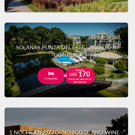
SOLANAS PUNTA DEL ESTE - AGOSTO A
OCTUBRE
Desde
170
USD
4 Noches
Precio por persona en
plan familiar
1 NOCHE EN PIZZORNO LODGE AND WINE -