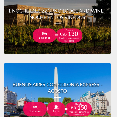
1 NOCHE EN PIZZORNO LODGE AND WINE -
NOCHE EN LOS VIÑEDOS
Desde
130
USD
1 Noches
Precio por persona en
base doble
BUENOS AIRES CON COLONIA EXPRESS -
AGOSTO
Desde
150
USD
2 Noches
Barco
Precio por persona en
plan familiar