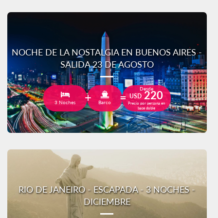
NOCHE DE LA NOSTALGIA EN BUENOS AIRES -
SALIDA 23 DE AGOSTO
Desde
220
USD
3 Noches
Barco
Precio por persona en
base doble
RIO DE JANEIRO - ESCAPADA - 3 NOCHES -
DICIEMBRE