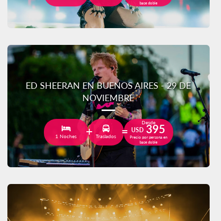
base doble
ED SHEERAN EN BUENOS AIRES - 29 DE
NOVIEMBRE
Desde
395
USD
1 Noches
Traslados
Precio por persona en
base doble