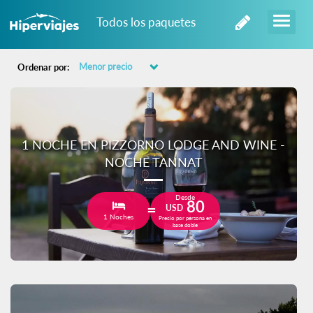
Todos los paquetes
Ordenar por:
1 NOCHE EN PIZZORNO LODGE AND WINE -
NOCHE TANNAT
Desde
80
USD
1 Noches
Precio por persona en
base doble