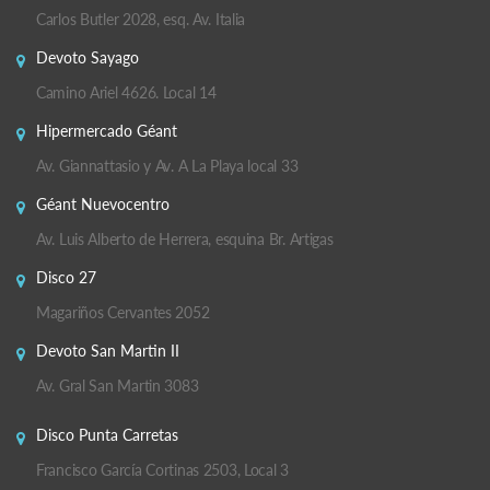
Carlos Butler 2028, esq. Av. Italia
Devoto Sayago
Camino Ariel 4626. Local 14
Hipermercado Géant
Av. Giannattasio y Av. A La Playa local 33
Géant Nuevocentro
Av. Luis Alberto de Herrera, esquina Br. Artigas
Disco 27
Magariños Cervantes 2052
Devoto San Martin II
Av. Gral San Martin 3083
Disco Punta Carretas
Francisco García Cortinas 2503, Local 3