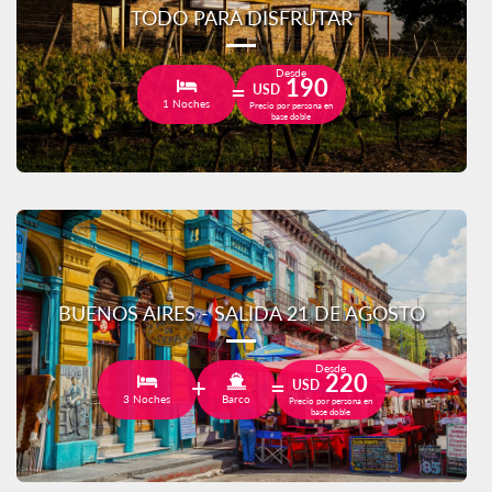
TODO PARA DISFRUTAR
Desde
190
USD
1 Noches
Precio por persona en
base doble
BUENOS AIRES - SALIDA 21 DE AGOSTO
Desde
220
USD
3 Noches
Barco
Precio por persona en
base doble