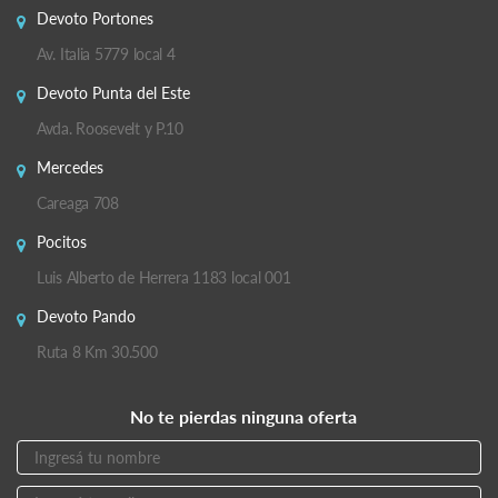
Devoto Portones
Av. Italia 5779 local 4
Devoto Punta del Este
Avda. Roosevelt y P.10
Mercedes
Careaga 708
Pocitos
Luis Alberto de Herrera 1183 local 001
Devoto Pando
Ruta 8 Km 30.500
No te pierdas ninguna oferta