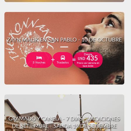
ZAYN MALIK EN SAN PABLO - 10 DE OCTUBRE
Desde
435
USD
3 Noches
Traslados
Precio por persona en
base doble
GRAMADO Y CANELA - 7 DIAS - VACACIONES
DE SETIEMBRE - SALIDA 19 DE SETIEMBRE