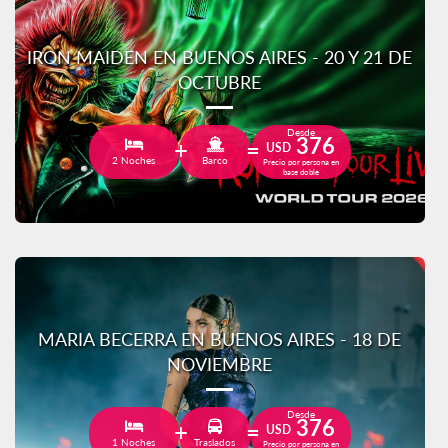
IRON MAIDEN EN BUENOS AIRES - 20 Y 21 DE
OCTUBRE
Desde
376
USD
2 Noches
Barco
Precio por persona en
base doble
MARIA BECERRA EN BUENOS AIRES - 18 DE
NOVIEMBRE
Desde
376
USD
1 Noches
Traslados
Precio por persona en