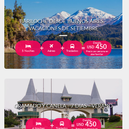
BARILOCHE DESDE BUENOS AIRES -
VACACIONES DE SETIEMBRE
Desde
450
USD
5 Noches
Aéreo
Traslados
Precio por persona en
plan familiar
GRAMADO Y CANELA - 7 DIAS - VERANO
Desde
450
USD
4 Noches
Traslados
Precio por persona en