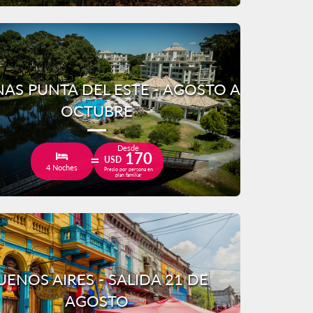
AS PUNTA DEL ESTE - AGOSTO A
OCTUBRE
Desde
170
USD
4 Noches
Precio por persona en
plan familiar
UENOS AIRES - SALIDA 21 DE
AGOSTO