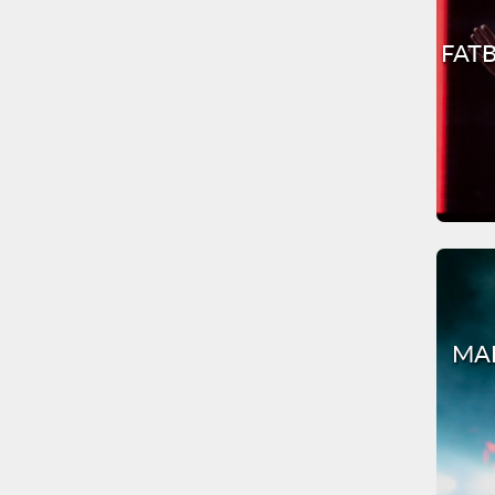
FATB
MAR