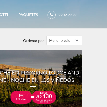
OTEL
PAQUETES
2902 22 33
Ordenar por
CHE EN PIZZORNO LODGE AND
NE - NOCHE EN LOS VIÑEDOS
Desde
130
USD
1 Noches
Precio por persona en
base doble