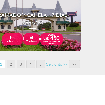
AMADO Y CANELA - 7 DIAS -
VERANO
Desde
450
USD
4 Noches
Traslados
Precio por persona en
base doble
1
2
3
4
5
Siguiente >>
>>