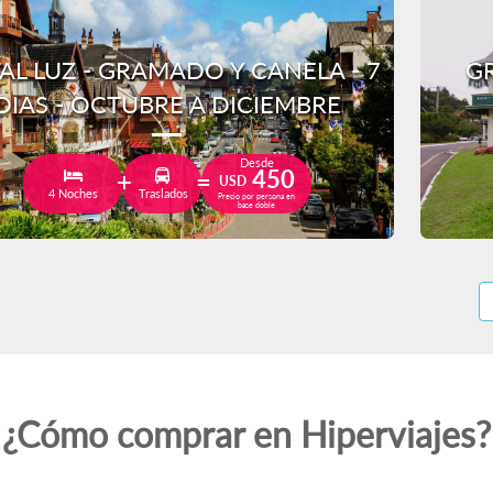
AL LUZ - GRAMADO Y CANELA - 7
GR
DIAS - OCTUBRE A DICIEMBRE
Desde
450
USD
4 Noches
Traslados
Precio por persona en
base doble
¿Cómo comprar en Hiperviajes?