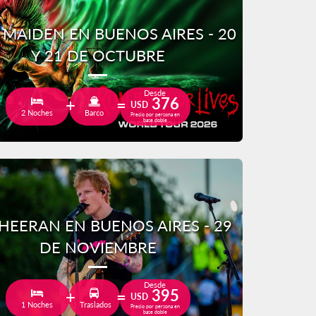
 MAIDEN EN BUENOS AIRES - 20
Y 21 DE OCTUBRE
Desde
376
USD
2 Noches
Barco
Precio por persona en
base doble
HEERAN EN BUENOS AIRES - 29
DE NOVIEMBRE
Desde
395
USD
1 Noches
Traslados
Precio por persona en
base doble