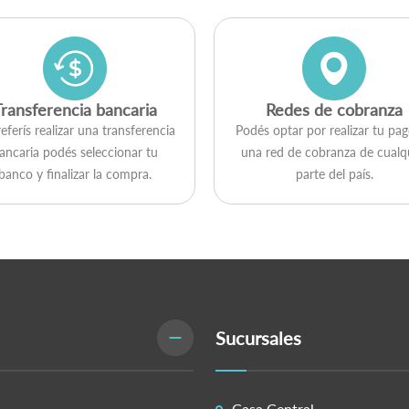
Transferencia bancaria
Redes de cobranza
referís realizar una transferencia
Podés optar por realizar tu pa
ancaria podés seleccionar tu
una red de cobranza de cualq
banco y finalizar la compra.
parte del país.
Sucursales
Casa Central