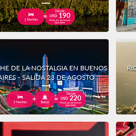
Desde
190
USD
1 Noches
Precio por persona en
base doble
HE DE LA NOSTALGIA EN BUENOS
RI
AIRES - SALIDA 23 DE AGOSTO
Desde
220
USD
3 Noches
Barco
Precio por persona en
base doble