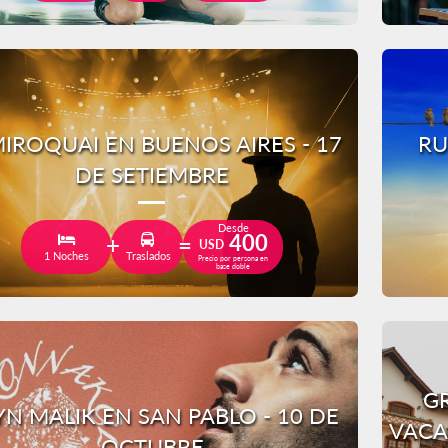
IROQUAI EN BUENOS AIRES - 17
RU
DE SETIEMBRE
Desde
400
USD
1 Noches
Traslados
Precio por persona en
base doble
GR
YN MALIK EN SAN PABLO - 10 DE
VACA
OCTUBRE