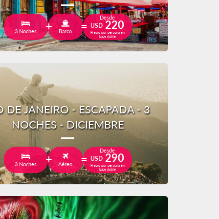
Desde
220
USD
3 Noches
Barco
Precio por persona en
base doble
O DE JANEIRO - ESCAPADA - 3
NOCHES - DICIEMBRE
Desde
290
USD
3 Noches
Aéreo
Precio por persona en
base doble