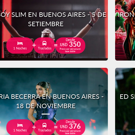
OY SLIM EN BUENOS AIRES - 5 DE
IRON
SETIEMBRE
Desde
350
USD
1 Noches
Traslados
Precio por persona en
base doble
IA BECERRA EN BUENOS AIRES -
ED S
18 DE NOVIEMBRE
Desde
376
USD
1 Noches
Traslados
Precio por persona en
base doble