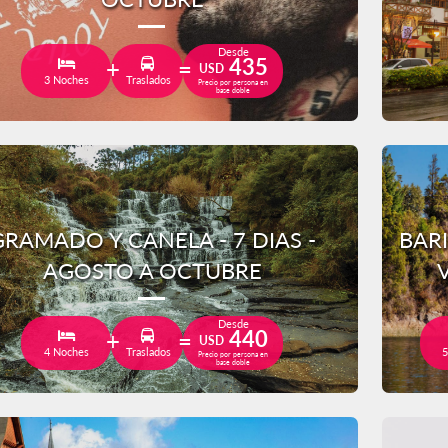
Desde
435
USD
3 Noches
Traslados
Precio por persona en
base doble
GRAMADO Y CANELA - 7 DIAS -
BAR
AGOSTO A OCTUBRE
Desde
440
USD
4 Noches
Traslados
5
Precio por persona en
base doble