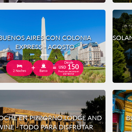
BUENOS AIRES CON COLONIA
SOLAN
EXPRESS - AGOSTO
Desde
150
USD
2 Noches
Barco
Precio por persona en
plan familiar
OCHE EN PIZZORNO LODGE AND
B
WINE - TODO PARA DISFRUTAR