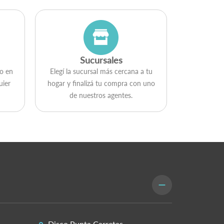
Sucursales
go en
Elegí la sucursal más cercana a tu
uier
hogar y ﬁnalizá tu compra con uno
de nuestros agentes.
Disco Punta Carretas