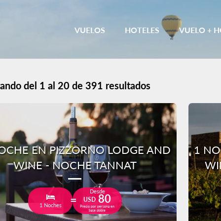
VUELOS
HOTELES
VUELO + H
ando del 1 al 20 de 391 resultados
OCHE EN PIZZORNO LODGE AND
1 NO
WINE - NOCHE TANNAT
WI
Desde
80
USD
1 Noches
Precio por persona en
base doble