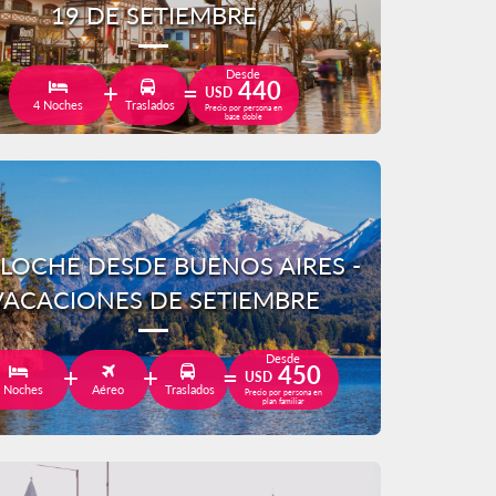
19 DE SETIEMBRE
Desde
440
USD
4 Noches
Traslados
Precio por persona en
base doble
ILOCHE DESDE BUENOS AIRES -
VACACIONES DE SETIEMBRE
Desde
450
USD
 Noches
Aéreo
Traslados
Precio por persona en
plan familiar