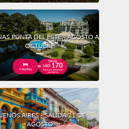
AS PUNTA DEL ESTE - AGOSTO A
OCTUBRE
Desde
170
USD
4 Noches
Precio por persona en
plan familiar
UENOS AIRES - SALIDA 21 DE
AGOSTO