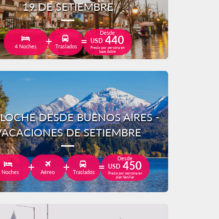
19 DE SETIEMBRE
Desde
440
USD
4 Noches
Traslados
Precio por persona en
base doble
ILOCHE DESDE BUENOS AIRES -
VACACIONES DE SETIEMBRE
Desde
450
USD
 Noches
Aéreo
Traslados
Precio por persona en
plan familiar