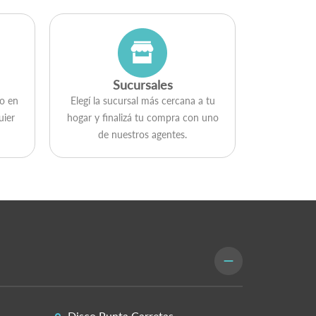
Sucursales
go en
Elegí la sucursal más cercana a tu
uier
hogar y ﬁnalizá tu compra con uno
de nuestros agentes.
Disco Punta Carretas