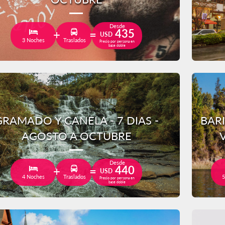
Desde
435
USD
3 Noches
Traslados
Precio por persona en
base doble
GRAMADO Y CANELA - 7 DIAS -
BAR
AGOSTO A OCTUBRE
Desde
440
USD
4 Noches
Traslados
5
Precio por persona en
base doble