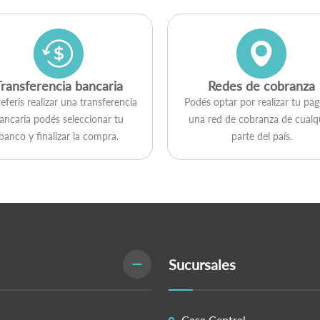
Transferencia bancaria
Redes de cobranza
referís realizar una transferencia
Podés optar por realizar tu pa
ancaria podés seleccionar tu
una red de cobranza de cualq
banco y finalizar la compra.
parte del país.
Sucursales
Casa Central