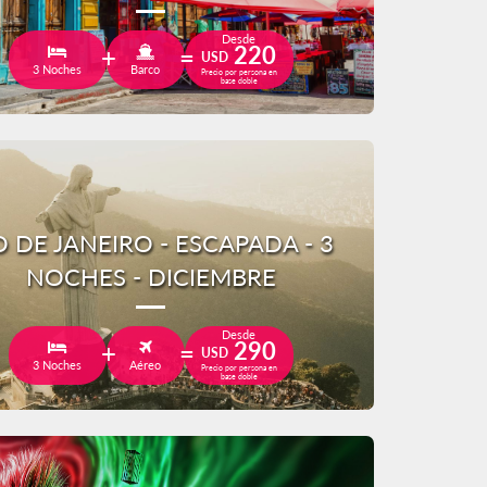
Desde
220
USD
3 Noches
Barco
Precio por persona en
base doble
O DE JANEIRO - ESCAPADA - 3
NOCHES - DICIEMBRE
Desde
290
USD
3 Noches
Aéreo
Precio por persona en
base doble