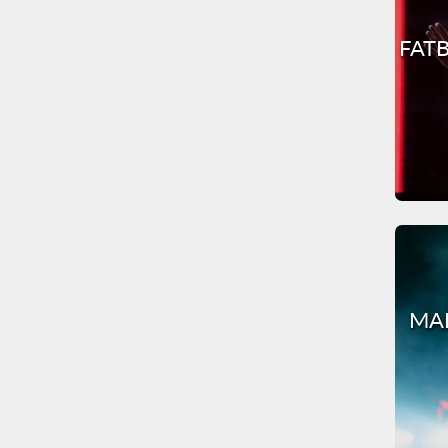
FATB
MAR