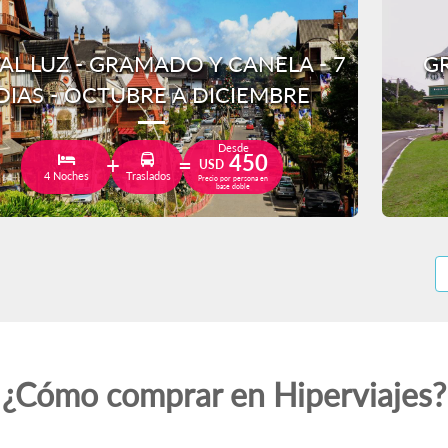
AL LUZ - GRAMADO Y CANELA - 7
GR
DIAS - OCTUBRE A DICIEMBRE
Desde
450
USD
4 Noches
Traslados
Precio por persona en
base doble
¿Cómo comprar en Hiperviajes?