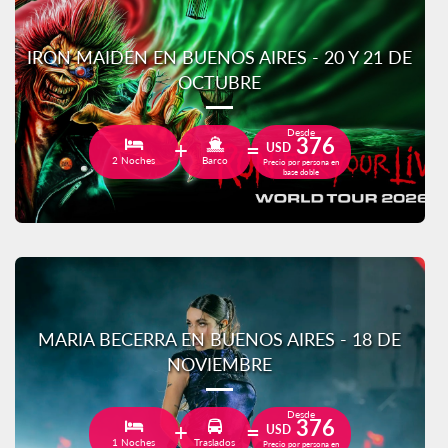
IRON MAIDEN EN BUENOS AIRES - 20 Y 21 DE
OCTUBRE
Desde
376
USD
2 Noches
Barco
Precio por persona en
base doble
MARIA BECERRA EN BUENOS AIRES - 18 DE
NOVIEMBRE
Desde
376
USD
1 Noches
Traslados
Precio por persona en