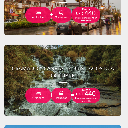
Desde
440
USD
4 Noches
Traslados
Precio por persona en
base doble
GRAMADO Y CANELA - 7 DIAS - AGOSTO A
OCTUBRE
Desde
440
USD
4 Noches
Traslados
Precio por persona en
base doble