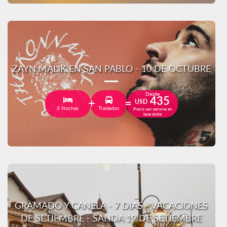
ZAYN MALIK EN SAN PABLO - 10 DE OCTUBRE
Desde
435
USD
3 Noches
Traslados
Precio por persona en
base doble
GRAMADO Y CANELA - 7 DIAS - VACACIONES
DE SETIEMBRE - SALIDA 19 DE SETIEMBRE