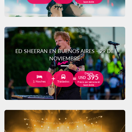
base doble
ED SHEERAN EN BUENOS AIRES - 29 DE
NOVIEMBRE
Desde
395
USD
1 Noches
Traslados
Precio por persona en
base doble