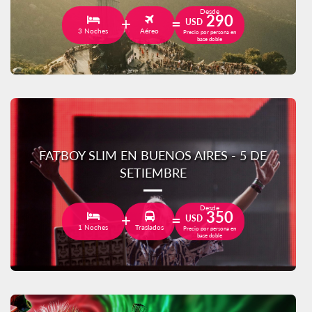
Desde
290
USD
3 Noches
Aéreo
Precio por persona en
base doble
FATBOY SLIM EN BUENOS AIRES - 5 DE
SETIEMBRE
Desde
350
USD
1 Noches
Traslados
Precio por persona en
base doble