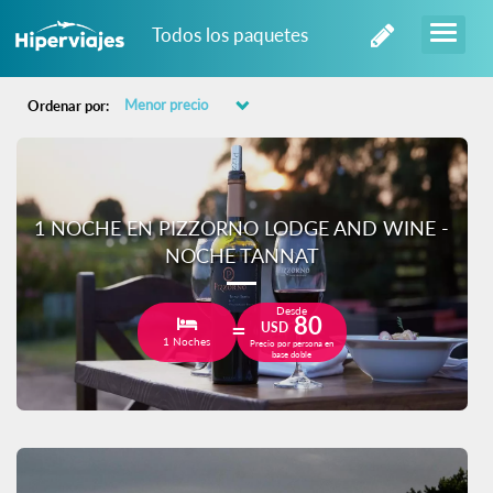
Todos los paquetes
Ordenar por:
1 NOCHE EN PIZZORNO LODGE AND WINE -
NOCHE TANNAT
Desde
80
USD
1 Noches
Precio por persona en
base doble