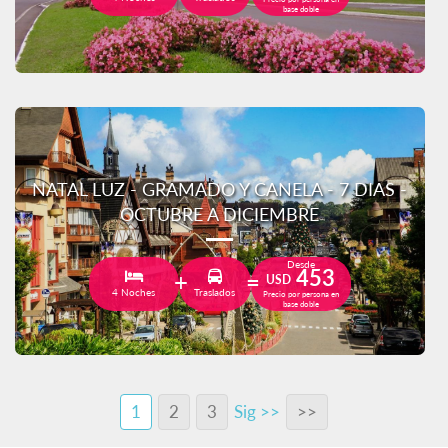
base doble
NATAL LUZ - GRAMADO Y CANELA - 7 DIAS -
OCTUBRE A DICIEMBRE
Desde
453
USD
4 Noches
Traslados
Precio por persona en
base doble
1
2
3
Sig >>
>>