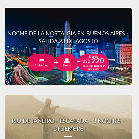
NOCHE DE LA NOSTALGIA EN BUENOS AIRES -
SALIDA 23 DE AGOSTO
Desde
220
USD
3 Noches
Barco
Precio por persona en
base doble
RIO DE JANEIRO - ESCAPADA - 3 NOCHES -
DICIEMBRE