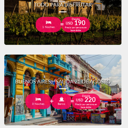
TODO PARA DISFRUTAR
Desde
190
USD
1 Noches
Precio por persona en
base doble
BUENOS AIRES - SALIDA 21 DE AGOSTO
Desde
220
USD
3 Noches
Barco
Precio por persona en
base doble