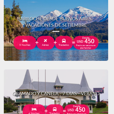
BARILOCHE DESDE BUENOS AIRES -
VACACIONES DE SETIEMBRE
Desde
450
USD
5 Noches
Aéreo
Traslados
Precio por persona en
plan familiar
GRAMADO Y CANELA - 7 DIAS - VERANO
Desde
450
USD
4 Noches
Traslados
Precio por persona en