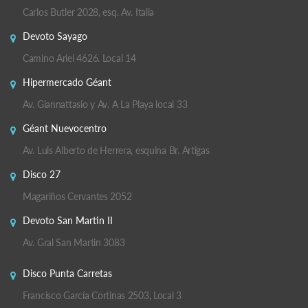
Carlos Butler 2028, esq. Av. Italia
Devoto Sayago
Camino Ariel 4626. Local 14
Hipermercado Géant
Av. Giannattasio y Av. A La Playa local 33
Géant Nuevocentro
Av. Luis Alberto de Herrera, esquina Br. Artigas
Disco 27
Magariños Cervantes 2052
Devoto San Martin II
Av. Gral San Martin 3083
Disco Punta Carretas
Francisco García Cortinas 2503, Local 3