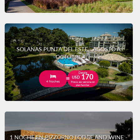
SOLANAS PUNTA DEL ESTE - AGOSTO A
OCTUBRE
Desde
170
USD
4 Noches
Precio por persona en
plan familiar
1 NOCHE EN PIZZORNO LODGE AND WINE -