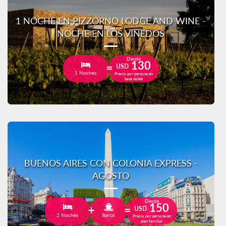
1 NOCHE EN PIZZORNO LODGE AND WINE -
NOCHE EN LOS VIÑEDOS
Desde
130
USD
1 Noches
Precio por persona en
base doble
BUENOS AIRES CON COLONIA EXPRESS -
AGOSTO
Desde
150
USD
2 Noches
Barco
Precio por persona en
plan familiar