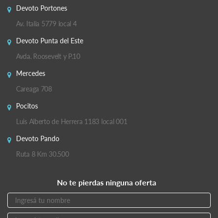
Devoto Portones
Av. Italia 5779 local 4
Devoto Punta del Este
Avda. Roosevelt y P.10
Mercedes
Careaga 708
Pocitos
Luis Alberto de Herrera 1183 local 001
Devoto Pando
Ruta 8 Km 30.500
No te pierdas ninguna oferta