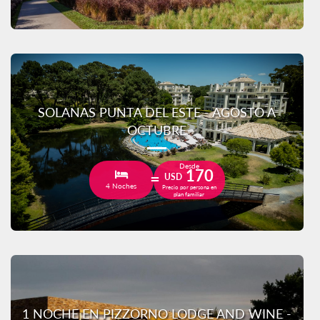
SOLANAS PUNTA DEL ESTE - AGOSTO A
OCTUBRE
Desde
170
USD
4 Noches
Precio por persona en
plan familiar
1 NOCHE EN PIZZORNO LODGE AND WINE -