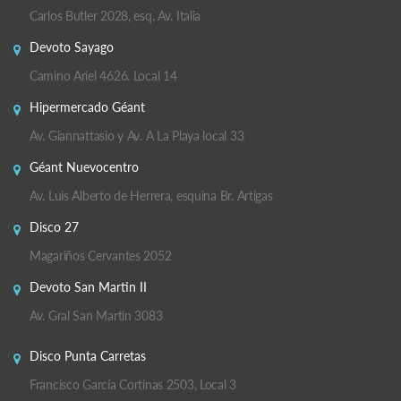
Carlos Butler 2028, esq. Av. Italia
Devoto Sayago
Camino Ariel 4626. Local 14
Hipermercado Géant
Av. Giannattasio y Av. A La Playa local 33
Géant Nuevocentro
Av. Luis Alberto de Herrera, esquina Br. Artigas
Disco 27
Magariños Cervantes 2052
Devoto San Martin II
Av. Gral San Martin 3083
Disco Punta Carretas
Francisco García Cortinas 2503, Local 3