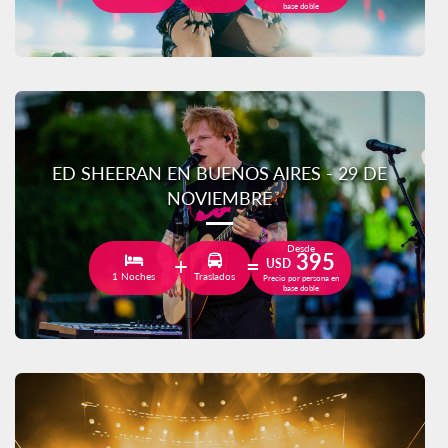
base doble
ED SHEERAN EN BUENOS AIRES - 29 DE
NOVIEMBRE
Desde
395
USD
1 Noches
Traslados
Precio por persona en
base doble