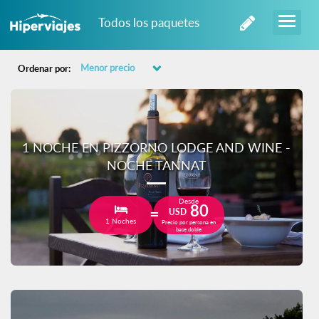
Todos los paquetes
Ordenar por:
1 NOCHE EN PIZZORNO LODGE AND WINE -
NOCHE TANNAT
Desde
80
USD
1 Noches
Precio por persona en
base doble