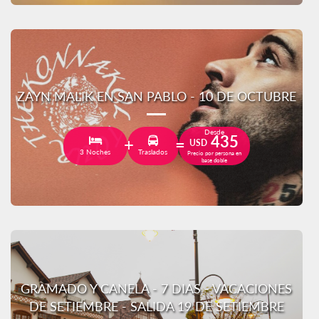
ZAYN MALIK EN SAN PABLO - 10 DE OCTUBRE
Desde
435
USD
3 Noches
Traslados
Precio por persona en
base doble
GRAMADO Y CANELA - 7 DIAS - VACACIONES
DE SETIEMBRE - SALIDA 19 DE SETIEMBRE