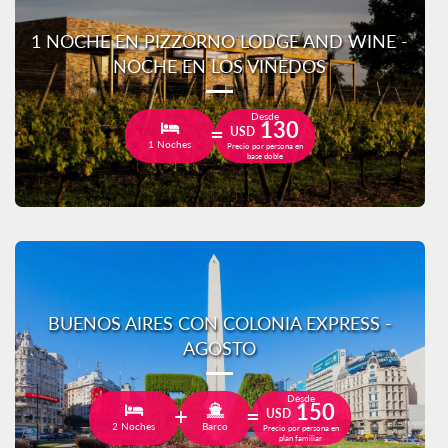
1 NOCHE EN PIZZORNO LODGE AND WINE -
NOCHE EN LOS VIÑEDOS
Desde
130
USD
1 Noches
Precio por persona en
base doble
BUENOS AIRES CON COLONIA EXPRESS -
AGOSTO
Desde
150
USD
2 Noches
Barco
Precio por persona en
plan familiar