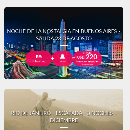
NOCHE DE LA NOSTALGIA EN BUENOS AIRES -
SALIDA 23 DE AGOSTO
Desde
220
USD
3 Noches
Barco
Precio por persona en
base doble
RIO DE JANEIRO - ESCAPADA - 3 NOCHES -
DICIEMBRE