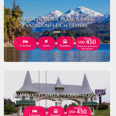
BARILOCHE DESDE BUENOS AIRES -
VACACIONES DE SETIEMBRE
Desde
450
USD
5 Noches
Aéreo
Traslados
Precio por persona en
plan familiar
GRAMADO Y CANELA - 7 DIAS - VERANO
Desde
450
USD
4 Noches
Traslados
Precio por persona en