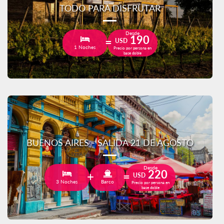
TODO PARA DISFRUTAR
Desde
190
USD
1 Noches
Precio por persona en
base doble
BUENOS AIRES - SALIDA 21 DE AGOSTO
Desde
220
USD
3 Noches
Barco
Precio por persona en
base doble