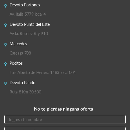
Devoto Portones
Av. Italia 5779 local 4
Devoto Punta del Este
Avda. Roosevelt y P.10
Mercedes
Careaga 708
Pocitos
Luis Alberto de Herrera 1183 local 001
Devoto Pando
Ruta 8 Km 30.500
No te pierdas ninguna oferta