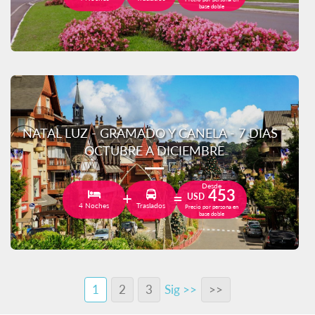
base doble
NATAL LUZ - GRAMADO Y CANELA - 7 DIAS -
OCTUBRE A DICIEMBRE
Desde
453
USD
4 Noches
Traslados
Precio por persona en
base doble
1
2
3
Sig >>
>>