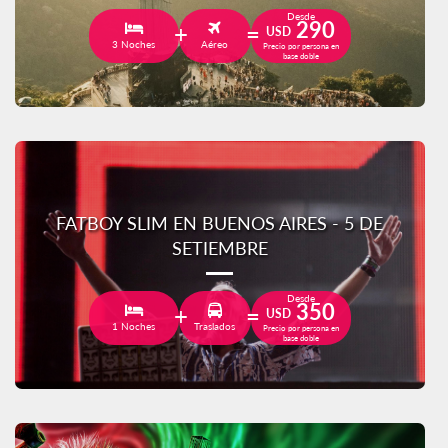
Desde
290
USD
3 Noches
Aéreo
Precio por persona en
base doble
FATBOY SLIM EN BUENOS AIRES - 5 DE
SETIEMBRE
Desde
350
USD
1 Noches
Traslados
Precio por persona en
base doble