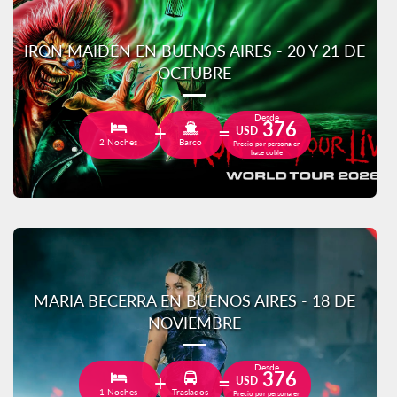
IRON MAIDEN EN BUENOS AIRES - 20 Y 21 DE
OCTUBRE
Desde
376
USD
2 Noches
Barco
Precio por persona en
base doble
MARIA BECERRA EN BUENOS AIRES - 18 DE
NOVIEMBRE
Desde
376
USD
1 Noches
Traslados
Precio por persona en