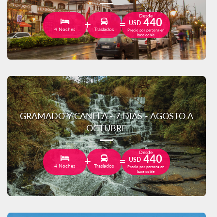
Desde
440
USD
4 Noches
Traslados
Precio por persona en
base doble
GRAMADO Y CANELA - 7 DIAS - AGOSTO A
OCTUBRE
Desde
440
USD
4 Noches
Traslados
Precio por persona en
base doble