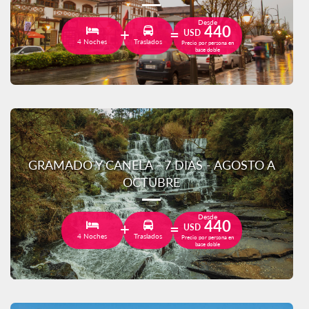
Desde
440
USD
4 Noches
Traslados
Precio por persona en
base doble
GRAMADO Y CANELA - 7 DIAS - AGOSTO A
OCTUBRE
Desde
440
USD
4 Noches
Traslados
Precio por persona en
base doble