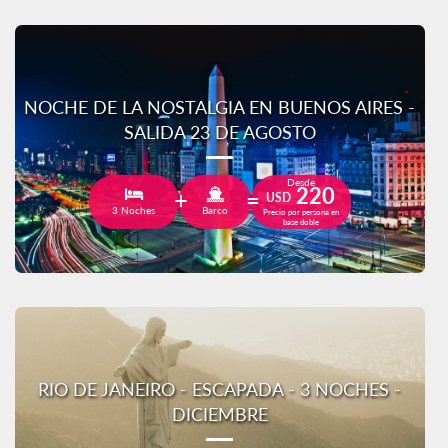
NOCHE DE LA NOSTALGIA EN BUENOS AIRES -
SALIDA 23 DE AGOSTO
Desde
220
USD
3 Noches
Barco
Precio por persona en
base doble
RIO DE JANEIRO - ESCAPADA - 3 NOCHES -
DICIEMBRE