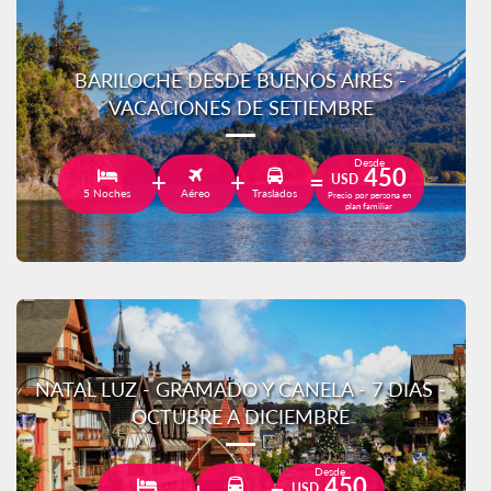
BARILOCHE DESDE BUENOS AIRES -
VACACIONES DE SETIEMBRE
Desde
450
USD
5 Noches
Aéreo
Traslados
Precio por persona en
plan familiar
NATAL LUZ - GRAMADO Y CANELA - 7 DIAS -
OCTUBRE A DICIEMBRE
Desde
450
USD