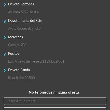
Devoto Portones
Av. Italia 5779 local 4
Devoto Punta del Este
Avda. Roosevelt y P.10
Mercedes
Careaga 708
Pocitos
Luis Alberto de Herrera 1183 local 001
Devoto Pando
Ruta 8 Km 30.500
No te pierdas ninguna oferta