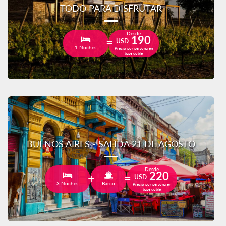
TODO PARA DISFRUTAR
Desde
190
USD
1 Noches
Precio por persona en
base doble
BUENOS AIRES - SALIDA 21 DE AGOSTO
Desde
220
USD
3 Noches
Barco
Precio por persona en
base doble