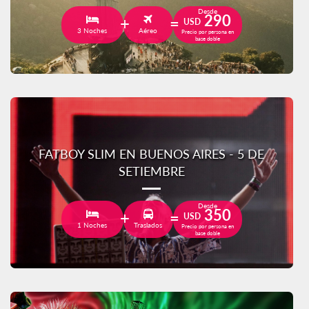
Desde
290
USD
3 Noches
Aéreo
Precio por persona en
base doble
FATBOY SLIM EN BUENOS AIRES - 5 DE
SETIEMBRE
Desde
350
USD
1 Noches
Traslados
Precio por persona en
base doble