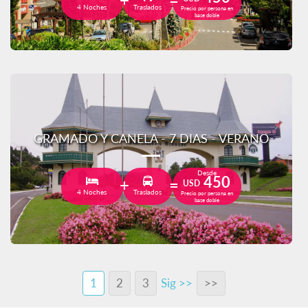
4 Noches
Traslados
Precio por persona en
base doble
GRAMADO Y CANELA - 7 DIAS - VERANO
Desde
450
USD
4 Noches
Traslados
Precio por persona en
base doble
1
2
3
Sig >>
>>