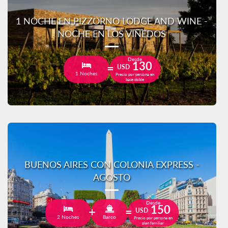
1 NOCHE EN PIZZORNO LODGE AND WINE -
NOCHE EN LOS VIÑEDOS
Desde
130
USD
1 Noches
Precio por persona en
base doble
BUENOS AIRES CON COLONIA EXPRESS -
AGOSTO
Desde
150
USD
2 Noches
Barco
Precio por persona en
plan familiar