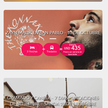
ZAYN MALIK EN SAN PABLO - 10 DE OCTUBRE
Desde
435
USD
3 Noches
Traslados
Precio por persona en
base doble
GRAMADO Y CANELA - 7 DIAS - VACACIONES
DE SETIEMBRE - SALIDA 19 DE SETIEMBRE