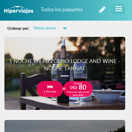
Todos los paquetes
Ordenar por:
1 NOCHE EN PIZZORNO LODGE AND WINE -
NOCHE TANNAT
Desde
80
USD
1 Noches
Precio por persona en
base doble