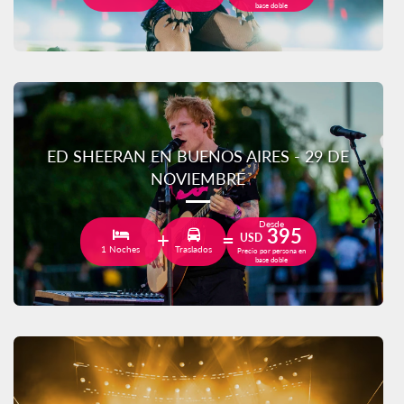
base doble
ED SHEERAN EN BUENOS AIRES - 29 DE
NOVIEMBRE
Desde
395
USD
1 Noches
Traslados
Precio por persona en
base doble