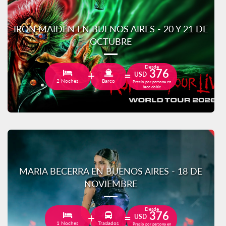
IRON MAIDEN EN BUENOS AIRES - 20 Y 21 DE
OCTUBRE
Desde
376
USD
2 Noches
Barco
Precio por persona en
base doble
MARIA BECERRA EN BUENOS AIRES - 18 DE
NOVIEMBRE
Desde
376
USD
1 Noches
Traslados
Precio por persona en