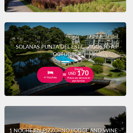
SOLANAS PUNTA DEL ESTE - AGOSTO A
OCTUBRE
Desde
170
USD
4 Noches
Precio por persona en
plan familiar
1 NOCHE EN PIZZORNO LODGE AND WINE -