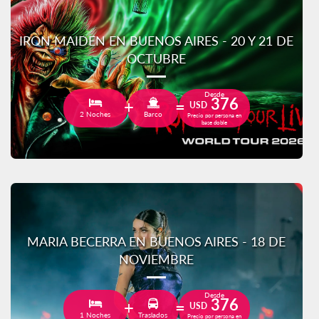
IRON MAIDEN EN BUENOS AIRES - 20 Y 21 DE
OCTUBRE
Desde
376
USD
2 Noches
Barco
Precio por persona en
base doble
MARIA BECERRA EN BUENOS AIRES - 18 DE
NOVIEMBRE
Desde
376
USD
1 Noches
Traslados
Precio por persona en