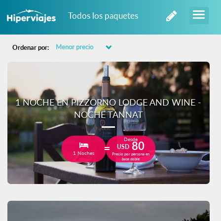
Todos los paquetes
Ordenar por:
1 NOCHE EN PIZZORNO LODGE AND WINE -
NOCHE TANNAT
Desde
80
USD
1 Noches
Precio por persona en
base doble