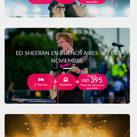
base doble
ED SHEERAN EN BUENOS AIRES - 29 DE
NOVIEMBRE
Desde
395
USD
1 Noches
Traslados
Precio por persona en
base doble