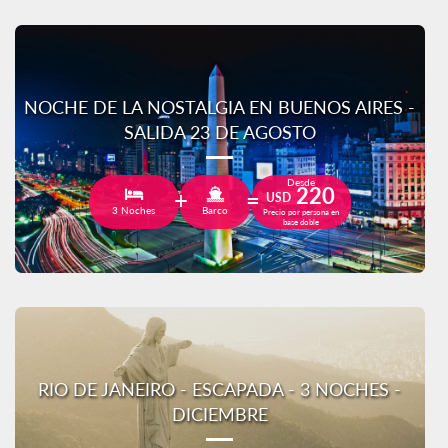
NOCHE DE LA NOSTALGIA EN BUENOS AIRES -
SALIDA 23 DE AGOSTO
Desde
220
USD
3 Noches
Barco
Precio por persona en
base doble
RIO DE JANEIRO - ESCAPADA - 3 NOCHES -
DICIEMBRE