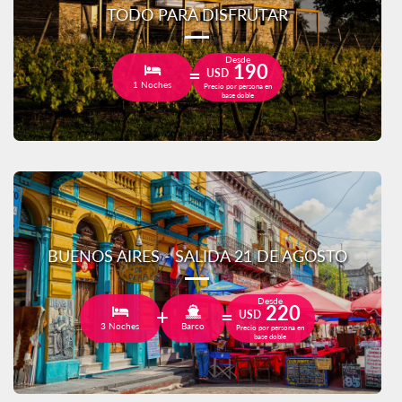
TODO PARA DISFRUTAR
Desde
190
USD
1 Noches
Precio por persona en
base doble
BUENOS AIRES - SALIDA 21 DE AGOSTO
Desde
220
USD
3 Noches
Barco
Precio por persona en
base doble