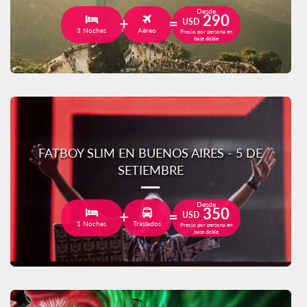
Desde
290
USD
3 Noches
Aéreo
Precio por persona en
base doble
FATBOY SLIM EN BUENOS AIRES - 5 DE
SETIEMBRE
Desde
350
USD
1 Noches
Traslados
Precio por persona en
base doble