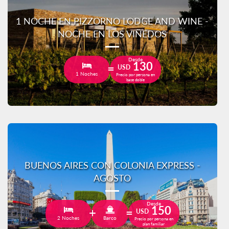
1 NOCHE EN PIZZORNO LODGE AND WINE -
NOCHE EN LOS VIÑEDOS
Desde
130
USD
1 Noches
Precio por persona en
base doble
BUENOS AIRES CON COLONIA EXPRESS -
AGOSTO
Desde
150
USD
2 Noches
Barco
Precio por persona en
plan familiar