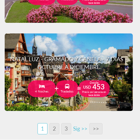
base doble
NATAL LUZ - GRAMADO Y CANELA - 7 DIAS -
OCTUBRE A DICIEMBRE
Desde
453
USD
4 Noches
Traslados
Precio por persona en
base doble
1
2
3
Sig >>
>>