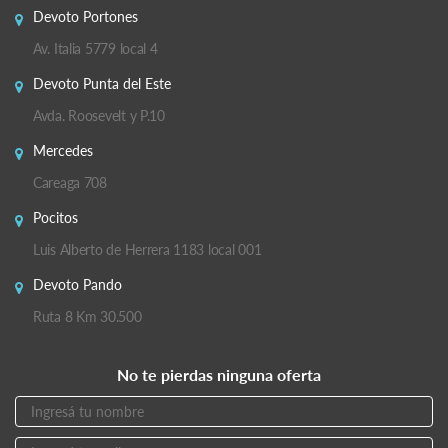
Devoto Portones
Av. Italia 5779 local 4
Devoto Punta del Este
Avda. Roosevelt y P.10
Mercedes
Careaga 708
Pocitos
Luis Alberto de Herrera 1183 local 001
Devoto Pando
Ruta 8 Km 30.500
No te pierdas ninguna oferta