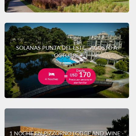
SOLANAS PUNTA DEL ESTE - AGOSTO A
OCTUBRE
Desde
170
USD
4 Noches
Precio por persona en
plan familiar
1 NOCHE EN PIZZORNO LODGE AND WINE -