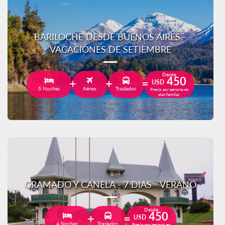
BARILOCHE DESDE BUENOS AIRES -
VACACIONES DE SETIEMBRE
Desde
450
USD
5 Noches
Aéreo
Traslados
Precio por persona en
plan familiar
GRAMADO Y CANELA - 7 DIAS - VERANO
Desde
450
USD
4 Noches
Traslados
Precio por persona en