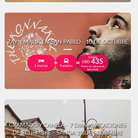
ZAYN MALIK EN SAN PABLO - 10 DE OCTUBRE
Desde
435
USD
3 Noches
Traslados
Precio por persona en
base doble
GRAMADO Y CANELA - 7 DIAS - VACACIONES
DE SETIEMBRE - SALIDA 19 DE SETIEMBRE