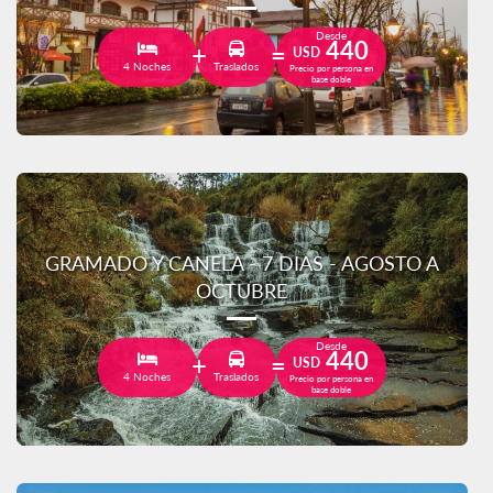
Desde
440
USD
4 Noches
Traslados
Precio por persona en
base doble
GRAMADO Y CANELA - 7 DIAS - AGOSTO A
OCTUBRE
Desde
440
USD
4 Noches
Traslados
Precio por persona en
base doble