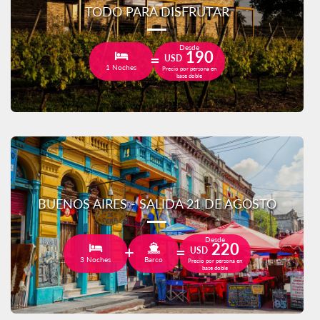
TODO PARA DISFRUTAR
Desde
190
USD
1 Noches
Precio por persona en
base doble
BUENOS AIRES - SALIDA 21 DE AGOSTO
Desde
220
USD
3 Noches
Barco
Precio por persona en
base doble