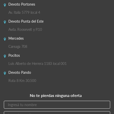
Devoto Portones
Av. Italia 5779 local 4
Devoto Punta del Este
Avda. Roosevelt y P.10
Mercedes
Careaga 708
Pocitos
Luis Alberto de Herrera 1183 local 001
Devoto Pando
Ruta 8 Km 30.500
No te pierdas ninguna oferta