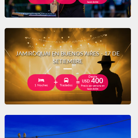
base doble
JAMIROQUAI EN BUENOS AIRES - 17 DE
SETIEMBRE
Desde
400
USD
1 Noches
Traslados
Precio por persona en
base doble