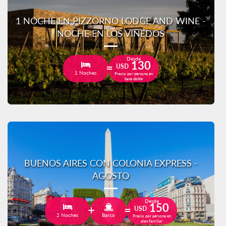
1 NOCHE EN PIZZORNO LODGE AND WINE -
NOCHE EN LOS VIÑEDOS
Desde
130
USD
1 Noches
Precio por persona en
base doble
BUENOS AIRES CON COLONIA EXPRESS -
AGOSTO
Desde
150
USD
2 Noches
Barco
Precio por persona en
plan familiar