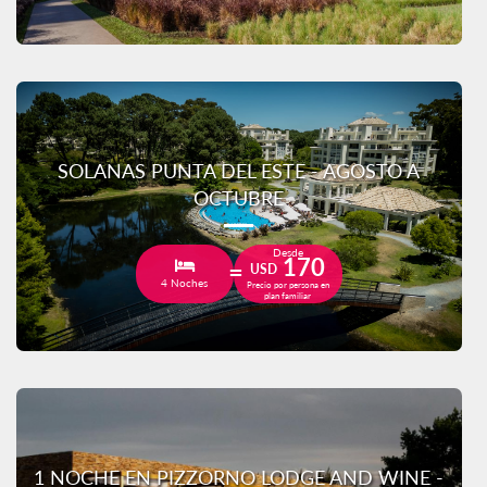
SOLANAS PUNTA DEL ESTE - AGOSTO A
OCTUBRE
Desde
170
USD
4 Noches
Precio por persona en
plan familiar
1 NOCHE EN PIZZORNO LODGE AND WINE -