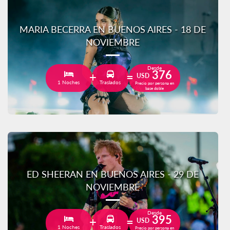
MARIA BECERRA EN BUENOS AIRES - 18 DE
NOVIEMBRE
Desde
376
USD
1 Noches
Traslados
Precio por persona en
base doble
ED SHEERAN EN BUENOS AIRES - 29 DE
NOVIEMBRE
Desde
395
USD
1 Noches
Traslados
Precio por persona en