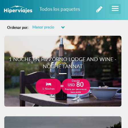
Todos los paquetes
Ordenar por:
1 NOCHE EN PIZZORNO LODGE AND WINE -
NOCHE TANNAT
Desde
80
USD
1 Noches
Precio por persona en
base doble