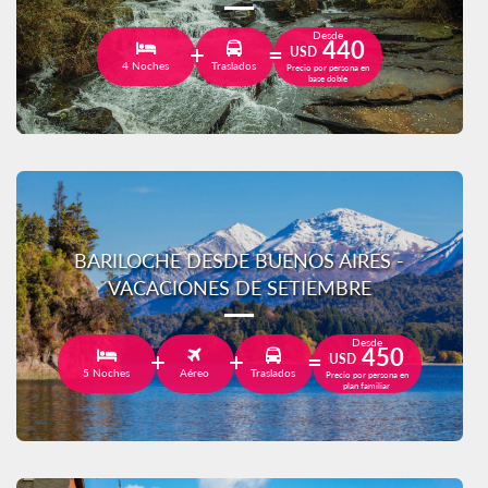
Desde
440
USD
4 Noches
Traslados
Precio por persona en
base doble
BARILOCHE DESDE BUENOS AIRES -
VACACIONES DE SETIEMBRE
Desde
450
USD
5 Noches
Aéreo
Traslados
Precio por persona en
plan familiar