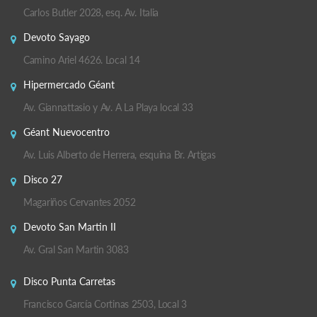
Carlos Butler 2028, esq. Av. Italia
Devoto Sayago
Camino Ariel 4626. Local 14
Hipermercado Géant
Av. Giannattasio y Av. A La Playa local 33
Géant Nuevocentro
Av. Luis Alberto de Herrera, esquina Br. Artigas
Disco 27
Magariños Cervantes 2052
Devoto San Martin II
Av. Gral San Martin 3083
Disco Punta Carretas
Francisco García Cortinas 2503, Local 3