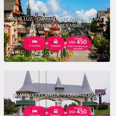
NATAL LUZ - GRAMADO Y CANELA - 7 DIAS -
OCTUBRE A DICIEMBRE
Desde
450
USD
4 Noches
Traslados
Precio por persona en
base doble
GRAMADO Y CANELA - 7 DIAS - VERANO
Desde
450
USD
4 Noches
Traslados
Precio por persona en