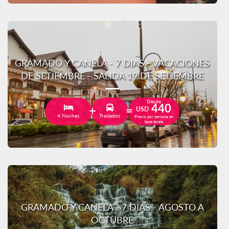
GRAMADO Y CANELA - 7 DIAS - VACACIONES
DE SETIEMBRE - SALIDA 19 DE SETIEMBRE
Desde
440
USD
4 Noches
Traslados
Precio por persona en
base doble
GRAMADO Y CANELA - 7 DIAS - AGOSTO A
OCTUBRE