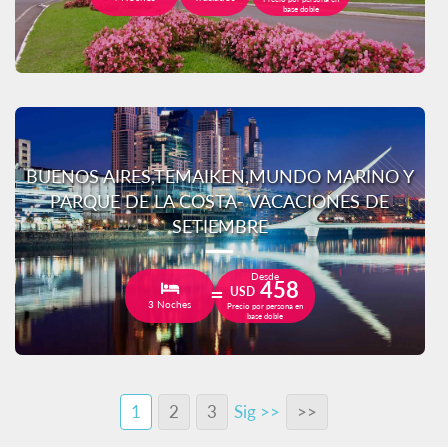
base doble
BUENOS AIRES,TEMAIKEN,MUNDO MARINO Y
PARQUE DE LA COSTA- VACACIONES DE
SETIEMBRE
Desde
458
USD
3 Noches
Precio por persona en
base doble
1
2
3
Sig >>
>>