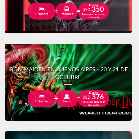
Desde
350
USD
1 Noches
Traslados
Precio por persona en
base doble
IRON MAIDEN EN BUENOS AIRES - 20 Y 21 DE
OCTUBRE
Desde
376
USD
2 Noches
Barco
Precio por persona en
base doble