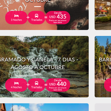
Desde
435
USD
3 Noches
Traslados
Precio por persona en
base doble
GRAMADO Y CANELA - 7 DIAS -
BAR
AGOSTO A OCTUBRE
Desde
440
USD
4 Noches
Traslados
5
Precio por persona en
base doble