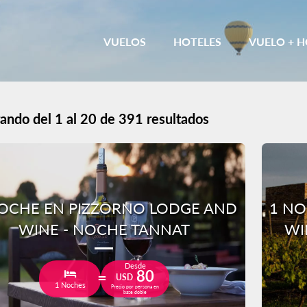
VUELOS
HOTELES
VUELO + H
ando del 1 al 20 de 391 resultados
OCHE EN PIZZORNO LODGE AND
1 NO
WINE - NOCHE TANNAT
WI
Desde
80
USD
1 Noches
Precio por persona en
base doble