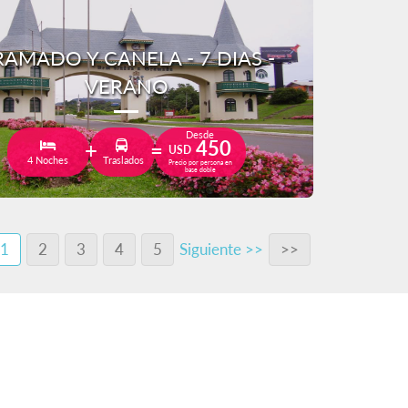
AMADO Y CANELA - 7 DIAS -
VERANO
Desde
450
USD
4 Noches
Traslados
Precio por persona en
base doble
1
2
3
4
5
Siguiente >>
>>