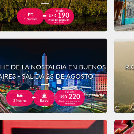
Desde
190
USD
1 Noches
Precio por persona en
base doble
HE DE LA NOSTALGIA EN BUENOS
RI
AIRES - SALIDA 23 DE AGOSTO
Desde
220
USD
3 Noches
Barco
Precio por persona en
base doble