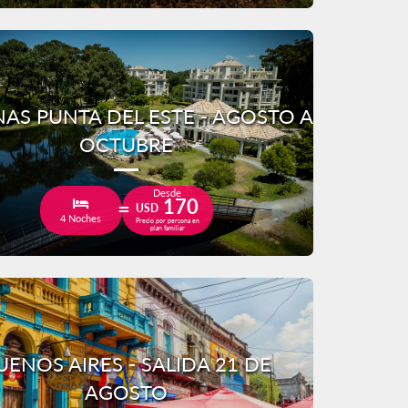
AS PUNTA DEL ESTE - AGOSTO A
OCTUBRE
Desde
170
USD
4 Noches
Precio por persona en
plan familiar
UENOS AIRES - SALIDA 21 DE
AGOSTO