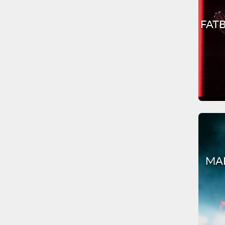
FATB
MAR