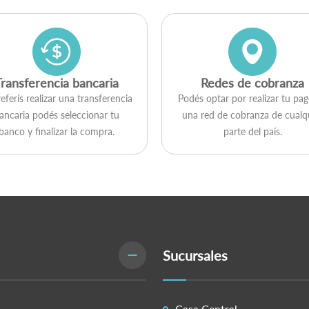
Transferencia bancaria
Redes de cobranza
referís realizar una transferencia
Podés optar por realizar tu pa
ancaria podés seleccionar tu
una red de cobranza de cualq
banco y finalizar la compra.
parte del país.
Sucursales
Casa Central