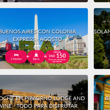
BUENOS AIRES CON COLONIA
SOLAN
EXPRESS - AGOSTO
Desde
150
USD
2 Noches
Barco
Precio por persona en
plan familiar
OCHE EN PIZZORNO LODGE AND
B
WINE - TODO PARA DISFRUTAR