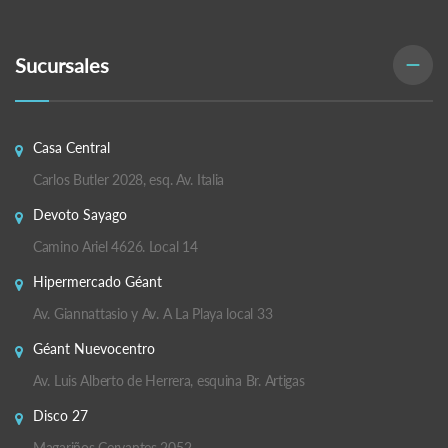
Sucursales
Casa Central
Carlos Butler 2028, esq. Av. Italia
Devoto Sayago
Camino Ariel 4626. Local 14
Hipermercado Géant
Av. Giannattasio y Av. A La Playa local 33
Géant Nuevocentro
Av. Luis Alberto de Herrera, esquina Br. Artigas
Disco 27
Magariños Cervantes 2052