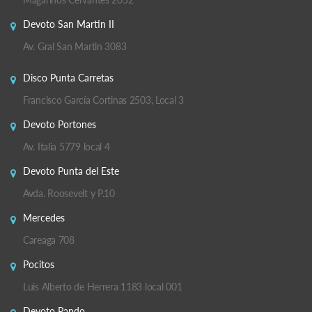
Devoto San Martin II
Av. Gral San Martin 3083
Disco Punta Carretas
Francisco García Cortinas 2503, Local 3
Devoto Portones
Av. Italia 5779 local 4
Devoto Punta del Este
Avda. Roosevelt y P.10
Mercedes
Careaga 708
Pocitos
Luis Alberto de Herrera 1183 local 001
Devoto Pando