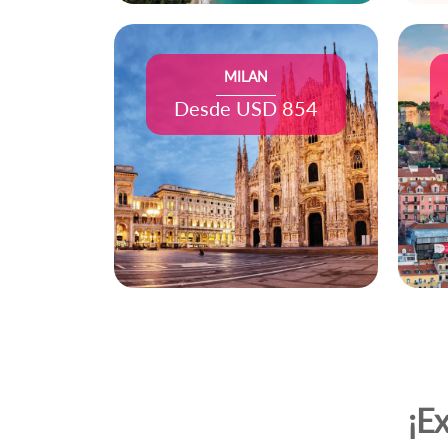
MILAN
Desde USD 854
¡E