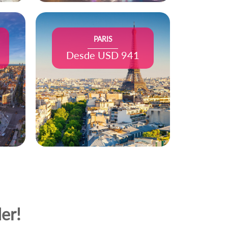
PARIS
Desde USD 941
er!