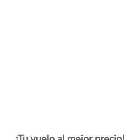
Desde US$ 1690
Desde US$ 875
¡Tu vuelo al mejor precio!