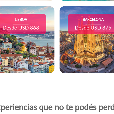
LISBOA
BARCELONA
Desde USD 868
Desde USD 875
xperiencias que no te podés perd