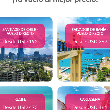
SANTIAGO DE CHILE -
SALVADOR DE BAHÍA -
VUELO DIRECTO
VUELO DIRECTO
Desde USD 192
Desde USD 297
RECIFE
CARTAGENA
Desde USD 473
Desde USD 481