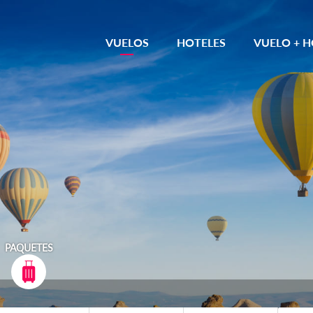
VUELOS
HOTELES
VUELO + H
PAQUETES